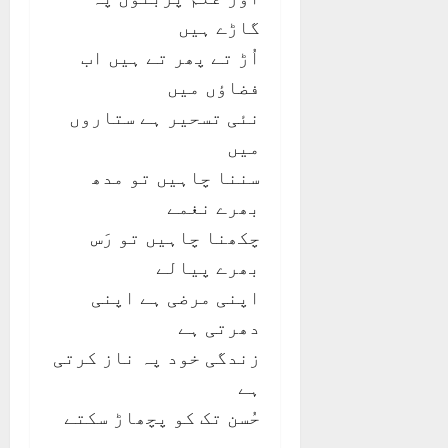
گاڑے ہیں
اُڑ تے پھر تے ہیں اب
فضاؤں میں
نئی تسحیر ہے ستاروں
میں
سننا چاہیں تو مدھ
بھرے نغمے
چکھنا چاہیں تو رَس
بھرے پیالے
اپنی مرضی ہے اپنی
دھرتی ہے
زندگی خود پہ ناز کرتی
ہے
حُسن تک کو پچھاڑ سکتے
ہیں