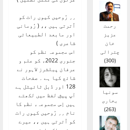
٫٫ رُوحیں کیوں رات کو
اُترتی ہیں ،، ( رُومانی
رحمت
اور مابعد الطبیعاتی
عزیز
شاعری )
خان
اس مجموعہ نظم کو
چترالی
جنوری 2022ء کو علم و
)
300
(
عرفان پبلشرز لاہور نے
شائع کیا ہے ۔ صفحات
128 اور ڈبل ٹائیٹل ہے
سونیا
آپ پیشِ لفظ میں لکھتے
بخاری
ہیں اِس مجموعہء نظم کا
)
263
(
نام ٫٫ رُوحیں کیوں رات
کو اُترتی ہیں ،، میرے