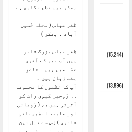
بھکر میں نظم نگاری ہے
معلومات
مسجدِ
ظفر عباس ( محلہ حُسین
نبوی و
آباد ، بھکر )
روضئہ
رسول ﷺ
ظفر عباس بزرگ شاعر
(15,244)
ہیں آپ عمر کے آخری
کالا چٹا
حصّہ میں ہیں ۔ شاعرِ
پہاڑ
ہفت زبان ہیں ۔
(13,896)
آپ کا نظموں کا مجموعہ
٫٫ رُوحیں کیوں رات کو
رئیس
اُترتی ہیں ،، ( رُومانی
خانہ –
اور مابعد الطبیعاتی
کیمبل
شاعری ) اِس سے قبل تین
پور
مجموعے منصہء شہود پر