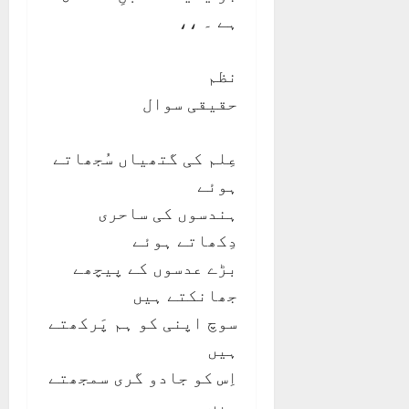
ہے ۔ ،،
نظم
حقیقی سوال
عِلم کی گتھیاں سُجھاتے
ہوئے
ہندسوں کی ساحری
دِکھاتے ہوئے
بڑے عدسوں کے پیچھے
جھانکتے ہیں
سوچ اپنی کو ہم پَرکھتے
ہیں
اِس کو جادو گری سمجھتے
ہیں