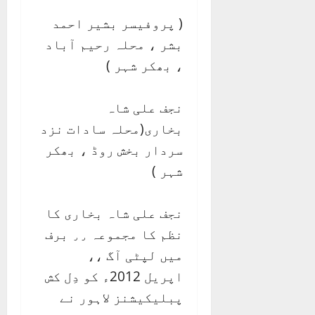
( پروفیسر بشیر احمد
بشر ، محلہ رحیم آباد
، بھکر شہر )
نجف علی شاہ
بخاری(محلہ سادات نزد
سردار بخش روڈ ، بھکر
شہر )
نجف علی شاہ بخاری کا
نظم کا مجموعہ ٫٫ برف
میں لپٹی آگ ،،
اپریل 2012ء کو دِل کش
پبلیکیشنز لاہور نے