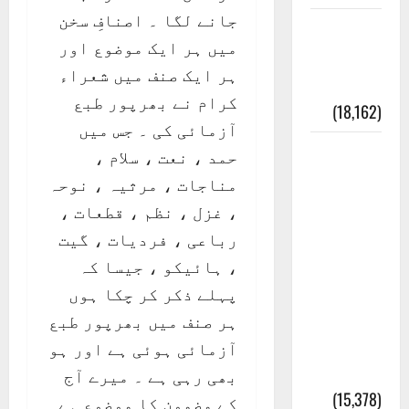
جانے لگا ۔ اصنافِ سخن
ایک اور
میں ہر ایک موضوع اور
کتاب کی
ہر ایک صنف میں شعراء
چوری
کرام نے بھرپور طبع
(18,162)
آزمائی کی ۔ جس میں
أھلًا و
حمد ، نعت ، سلام ،
سہلًا
مناجات ، مرثیہ ، نوحہ
اور
، غزل ، نظم ، قطعات ،
مرحبا
رباعی ، فردیات ، گیت
:معنی
، ہائیکو ، جیسا کہ
اور
پہلے ذکر کر چکا ہوں
ثقافتی
ہر صنف میں بھرپور طبع
و مذہبی
آزمائی ہوئی ہے اور ہو
تاریخ
بھی رہی ہے ۔ میرے آج
(15,378)
کے مضمون کا موضوع ہے