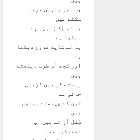
جب بھی چاہیں خرید
سکتے ہیں
یہ تو اِک زاویہ ہے
دیکھا ہے
ہم نے شاید عروج دیکھا
ہے
اور کچھ اُس طرف دیکھتے
ہیں
زیست مٹی میں گڑھتی
جاتی ہے
خون کے چیتھڑے ہواؤں
میں
طِفل اُڑ تے ہیں اب
دھماکوں میں