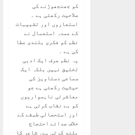
کو جھنجھوڑنے کی
صلاحیت رکھتی ہے ۔
استعاروں اور تشبیہات
کے عمدہ استعمال نے
نظم کو فکری بلندی عطا
کی ہے ۔
یہ نظم صرف ایک ادبی
تخلیق نہیں بلکہ ایک
سماجی دستاویز کی
حیثیت رکھتی ہے جو
معاشرتی ناہمواریوں
کو بے نقاب کرتی ہے
اور استحصالی طبقے کے
خلاف صدائے احتجاج
بلند کرتی ہے۔ شاعر کا