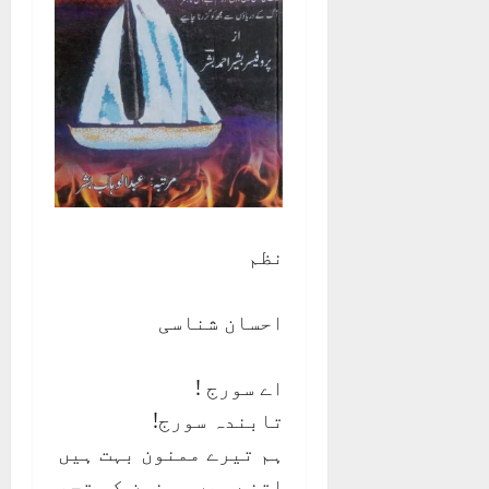
نظم
احسان شناسی
اے سورج !
تابندہ سورج!
ہم تیرے ممنون بہت ہیں
اتنے ہیں ممنون کہ تجھ