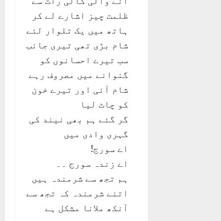
آنے والی کالی رات سے
ظلمت چیز اشارے لے کر
ہاتھ میں یک تلوار لئے
شام بڑی تھی تیری جانب
سب تیرے احسانوں کو
گنوانے میں مصروف رہے
شام آئی اور تیرے خون
کو چاٹ لیا
گر گئے ہم بھی نیند کی
گہری وادی میں
اے سورج!
اے زندہ سورج ۔۔
ہم تجھ سے شرمندہ ہیں
اتنے شرمندہ کہ تجھ سے
آنکھ ملانا مشکل ہے