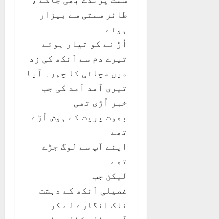
طائر سستی سے بیزار
ہوئے
اُڑ نے کو تیار ہوئے
تیرے دم سے آنکھ کی زد
میں سچائی کا چہرہ آیا
تیری آمد آمد کی جب
خبر اُڑی تھی
بھوت پریت کے ہوش اُڑے
تھے
اپنے آپ سے لوگ جڑے
تھے
لیکن جب
غصیلی آنکھ کے دہشت
ناک انگارے لے کر