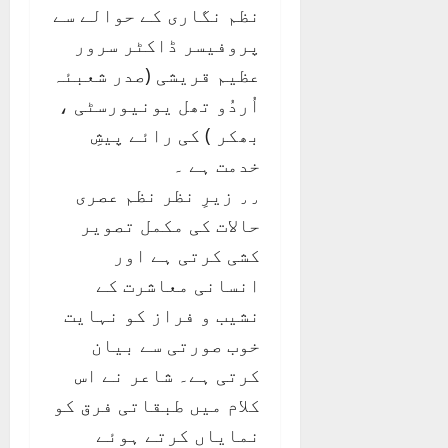
نظم نگاری کے حوالے سے
پروفیسر ڈاکٹر سرور
عظیم قریشی (صدر شعبئہ
اُردُو تھل یونیورسٹی ،
بھکر ) کی رائے پیشِ
خدمت ہے ۔
٫٫ زیرِ نظر نظم عصری
حالات کی مکمل تصویر
کشی کرتی ہے اور
انسانی معاشرت کے
نشیب و فراز کو نہایت
خوب صورتی سے بیان
کرتی ہے۔ شاعر نے اس
کلام میں طبقاتی فرق کو
نمایاں کرتے ہوئے