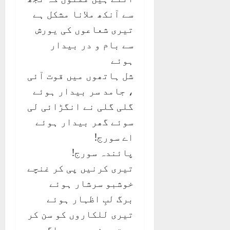
سے آنکھ ملانا مشکل ہے
تیری شعاعوں کی یورش
سے بام و در بیدار
ہوئے
شل ہاتھوں میں قوت آئی
، جامد سر بیدار ہوئے
گلی گلی نے انگڑائی لی
سوئے گھر بیدار ہوئے
اے سورج!
پائندہ سورج!
تیری کرنیں پی کر غنچے
خوشبو سرشار ہوئے
برگ لبِ اظہار ہوئے
تیری للکاروں کو سن کر
سست پرندے بھی جاگے ،