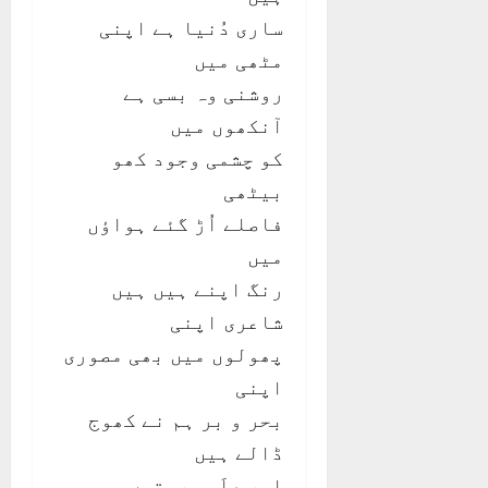
ساری دُنیا ہے اپنی
مٹھی میں
روشنی وہ بسی ہے
آنکھوں میں
کو چشمی وجود کھو
بیٹھی
فاصلے اُڑ گئے ہواؤں
میں
رنگ اپنے ہیں ہیں
شاعری اپنی
پھولوں میں بھی مصوری
اپنی
بحر و بر ہم نے کھوج
ڈالے ہیں
اور علَم پربتوں پہ