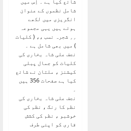
شائع کیا ہے ۔ اِس میں
شامل نظموں کے عنوان
انگریزی میں لکھے
ہوئے ہیں یہی مجموعہ
٫٫ شجرہ نسب ،، ( کلیات
) میں بھی شامل ہے ۔
نجف علی شاہ بخاری کی
کلیات کو جمال پبلی
کیشنز ، ملتان نے شائع
کیا ہے صفحات 356 ہیں
۔
نجف علی شاہ بخاری کی
نظم کا رنگ ، نظم کی
خوشبو ، نظم کی کشش
قاری کو اپنی طرف