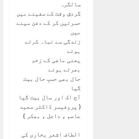
سالگرہ
گردشِ وقت کے سفینے میں
حسرتیں کر کے دفن سینے
میں
زندگی سے نباہ کرتے
ہوئے
یعنی ماضی کے زخم
بھرتے ہوئے
حال بھی حسبِ حال بیت
گیا
آج اک اور سال بیت گیا
( پروفیسر ڈاکٹر سعید
عاصم ، داجل ، بھکر )
الطاف اشعر بخاری کی