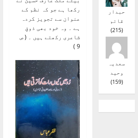
بیٹے ملک عارف حسین نے
رکھا ہے جو کہ نظم کے
حبدار
عنوان سے تجویز کردہ
قائم
ہے ۔ وہ خود بھی ذوقِ
)
215
(
شاعری رکھتے ہیں ۔ ( ص
9 )
سعدیہ
وحید
)
159
(