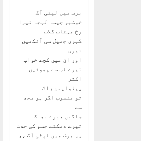
برف میں لپٹی آگ
خوشبو جیسا لہجہ تیرا
رخ مہتاب گلاب
گہری جھیل سی آنکھیں
تیری
اور ان میں کچھ خواب
تیرے لب سے پھوٹیں
اکثر
پیلوایمن راگ
تو منسوب اگر ہو مجھ
سے
جاگیں میرے بھاگ
تیرے دھکتے جسم کی حدت
٫٫ برف میں لپٹی آگ ،،