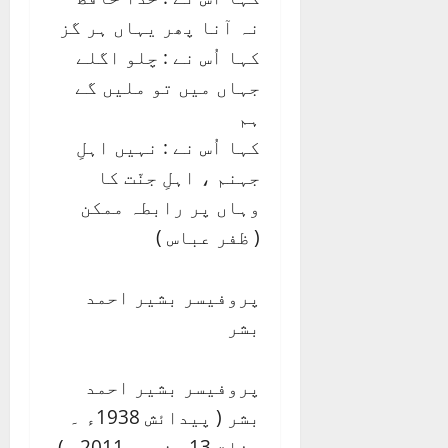
نہ آنا پھر یہاں ہر گز
کہا اُس نے : چلو اگلے
جہاں میں تو ملیں گے
ہم
کہا اُس نے : نہیں اہلِ
جہنم ، اہلِ جنّت کا
وہاں پر رابطہ ممکن
( ظفر عباس )
پروفیسر بشیر احمد
بشر
پروفیسر بشیر احمد
بشر ( پیدائش 1938ء ۔
وفات 13 جنوری 2011ء )