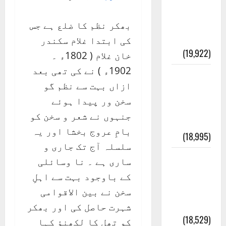
انصاف
قُرآن کی
بھکر نظم کا ضلع ہے جس
رُو سے
کی ابتدا غلام سکندر
(19,922)
خان غلام ( 1802ء ۔
1902ء ) نے کی تھی بعد
بنی
ازاں بہت سے نظم گو
اسرائیل
سخن ور پیدا ہوئے
کی
جنہوں نے شعر و سخن کو
کہانی
بامِ عروج بخشا اور یہ
(18,995)
سلسلہ آج تک جاری و
فرعون
ساری ہے ۔ نا وسائلی
کی
کے باوجود بہت سے اہلِ
کہانی (
سخن نے بین الاقوامی
Pharaoh )
شہرت حاصل کی اور بھکر
(18,529)
کو تھل کا لکھنؤ کہا