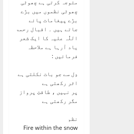
متوجہ کرتی ہے چھوٹی
چھوٹی نظموں میں بڑے
بڑے پیغامات پائے
جاتے ہیں ۔ اقبال رحمۃ
اللّٰہ علیہ کا ایک شعر
یاد آرہا ہے ملاحظہ
فرمائیں :
دِل سے جو بات نکلتی ہے
اثر رکھتی ہے
پر نہیں ، طاقتِ پرواز
مگر رکھتی ہے
نظم
Fire within the snow