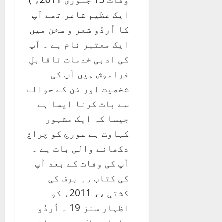
ایک عظیم شاعر تھے آپ
کا اُردُو شعر و سخن میں
ایک معتبر نام ہے ۔ آپ
کی ادبی خدمات ناقابلِ
فراموش ہیں آپ کی
شخصیت اور فن کے حوالے
سے بات کرنا ایسا ہے
جیسا کہ ایک مشہور
کہاوت ہے سورج کو چراغ
دکھانے والی بات ہے ۔
آپ کی وفات کے بعد آپ
کی کتاب ٫٫ برف کی
کشتی ،، 2011ء کو
اظہار سنز 19 ۔ اُردُو