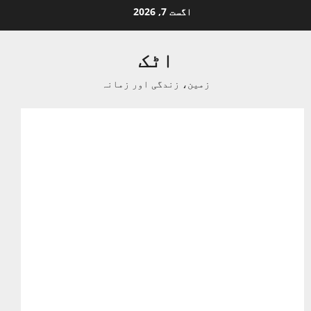
Ski
اگست 7, 2026
t
conten
اٹک
زمین، زندگی اور زمانہ