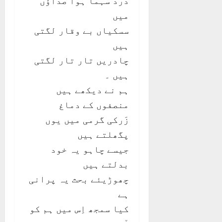
درد سہما ہوا صداؤں
میں
سسکیاں بے وقار لگتی
ہیں
چادریں تار تار لگتی
ہیں ۔
ہم نے دیکھے ہیں
منصفوں کے دماغ
زَرکی گرمی میں یوں
پگھلتے ہیں
جیسے چاہو یہ خود
بدلتے ہیں
چھوڑیئے بحث یہ پرانی
ہے
کیا سمجھ اِس میں ہم کو