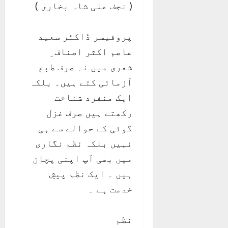
( نجف علی شاہ بخاری )
پروفیسر ڈاکٹر سعید
عاصم اکثر اصناف ِ
شعری میں نہ صرف طبع
آزمائی کتے ہیں۔ بلکہ
ایک منفرد شناخت
رکھتے ہیں صرف غزل
گوئی کے حوالے سے ہی
نہیں بلکہ نظم نگاری
میں بھی آپ اپنی پچان
ہیں ۔ ایک نظم پیشِ
خدمت ہے ۔
نظم