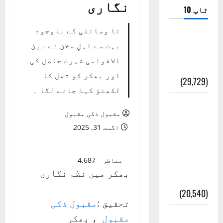
نگاری
ٹاپ 10
نا وسائلی کے باوجود
ضلع اٹک
بہت سے اہلِ سخن نے بین
کی وجہ
الاقوامی شہرت حاصل کی
تسمیہ
اور بھکر کو تھل کا
(29,729)
لکھنؤ کہا جانے لگا ۔
اَھلاً وَ
مقبول ذکی مقبول
سَھلاً
اگست 31, 2025
مَرحَباً
بِکُم یَا
مناظر
4,687
رَمَضَانَ
بھکر میں نظم نگاری
الکَرِیم
(20,540)
تحقیق :
مقبول ذکی
عدل و
مقبول
، بھکر