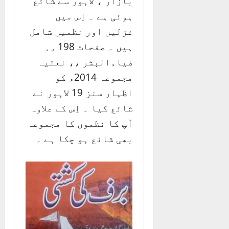
بازار ، لاہور سے شائع
ہوئی ہے ۔ اِس میں
غزلیں اور نظمیں شامل
ہیں ۔ صفحات 198 ٫٫
ضیاءالبشر ،، نعتیہ
مجموعہ 2014ء کو
اظہار سنز 19 لاہور نے
شائع کیا ۔ اِس کے علاوہ
آپ کا نظموں کا مجموعہ
بھی شائع ہو چکا ہے ۔