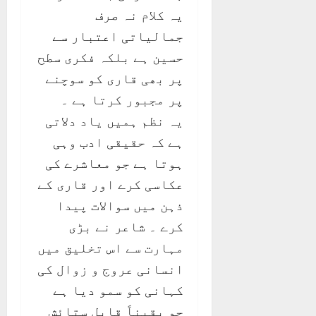
یہ کلام نہ صرف
جمالیاتی اعتبار سے
حسین ہے بلکہ فکری سطح
پر بھی قاری کو سوچنے
پر مجبور کرتا ہے ۔
یہ نظم ہمیں یاد دلاتی
ہے کہ حقیقی ادب وہی
ہوتا ہے جو معاشرے کی
عکاسی کرے اور قاری کے
ذہن میں سوالات پیدا
کرے ۔ شاعر نے بڑی
مہارت سے اس تخلیق میں
انسانی عروج و زوال کی
کہانی کو سمو دیا ہے
جو یقیناً قابلِ ستائش