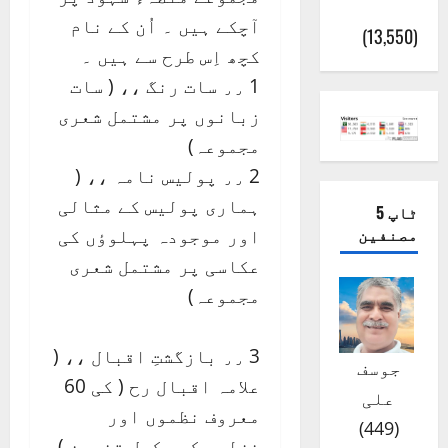
(اٹک)
آچکے ہیں ۔ اُن کے نام
(13,550)
کچھ اِس طرح سے ہیں ۔
1 ٫٫ سات رنگ ،، ( سات
زبانوں پر مشتمل شعری
مجموعہ)
2 ٫٫ پولیس نامہ ،، (
ہماری پولیس کے مثالی
ٹاپ 5
مصنفین
اور موجودہ پہلوؤں کی
عکاسی پر مشتمل شعری
مجموعہ)
3 ٫٫ بازگشتِ اقبال ،، (
جوسف
علامہ اقبال رح ( کی 60
علی
معروف نظموں اور
)
449
(
غزلوں کی مکمل تضمین )