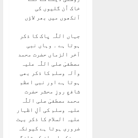
خاک اُن گلیوں کی
آنکھوں میں بھر لاؤں
جہاں اللّٰہ پاک کا ذکر
ہوتا ہے ۔ وہاں نبی
آخر الزماں حضرت محمد
مصطفیٰ صلی اللّٰہ علیہ
وآلہ وسلم کا ذکر بھی
ہوتا ہے اور نبی اعظم
شافعِ روزِ محشر حضرت
محمد مصطفیٰ صلی اللّٰہ
علیہ وسلم کی آلِ اظہار
علیہ السلام کا ذکر بہت
ضروری ہوتا ہے کیونکہ
یہ ذکر ایمان کی تازگی