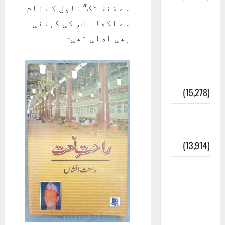
سے فنا تک” ناول کے نام
معلومات
سے لکھا۔ اس کی کہانی
مسجدِ
بھی اصلی تھی-
نبوی و
روضئہ
رسول ﷺ
(15,278)
کالا چٹا
پہاڑ
(13,914)
رئیس
خانہ –
کیمبل
پور