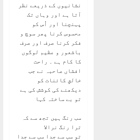
نشانیوں کے ذریعے نظر
آتا ہے اور وہاں تک
پہنچنا اور اُس کو
محسوس کرنا پھر سوچ و
فکر کرنا صرف اور صرف
باشعور و عظیم لوگوں
کا کام ہے ۔ راحت
افشاں صاحبہ نے جب
خالقِ کائنات کو
دیکھنے کی کوشش کی ہے
تو بے ساختہ کہا
سب رنگ ہیں تجھ سے کہ
ترا رنگ نرالا
تو سب سے جدا سب سے جدا