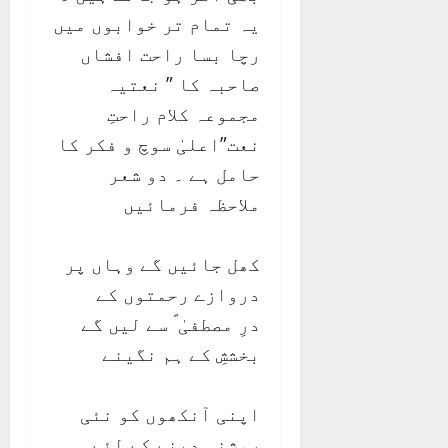
یہ تمام تر خوابوں میں
رچا بسا راحت افشاں
صاحبہ کا ” نعتیہ
مجموعہ کلام راحتِ
نعت”اعلیٰ سوچ و فکر کا
حامل ہے ۔ دو شعر
ملاحظہ فرمائیں
کھل جائیں گے وہاں پر
دروازے رحمتوں کے
درِ مصطفیٰ ؐ سے لیں گے
بخششِ کے ہم نگینے
اپنی آنکھوں کو نئی
روشنی دینے کے لئے