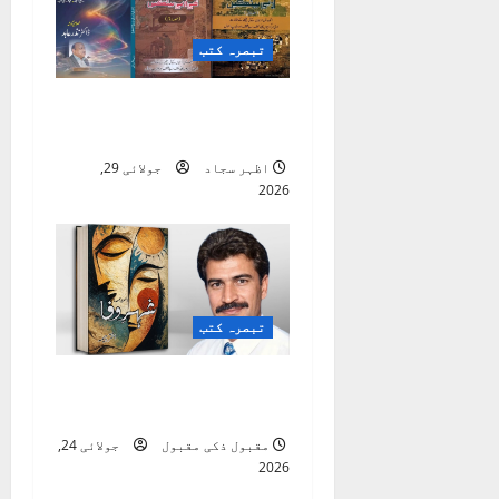
n
تبصرہ کتب
ضلع اٹک کی ادبی
بیٹھکیں
اظہر سجاد
جولائی 29,
2026
تبصرہ کتب
شہرِ وفا ( شعری مجموعہ
)
مقبول ذکی مقبول
جولائی 24,
2026