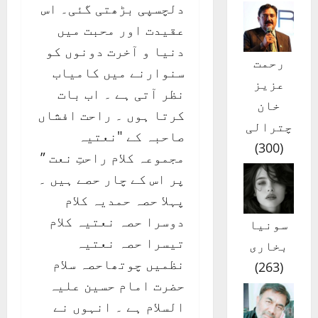
دلچسپی بڑھتی گئی۔ اس
عقیدت اور محبت میں
دنیا و آخرت دونوں کو
رحمت
سنوارنے میں کامیاب
عزیز
نظر آتی ہے ۔ اب بات
خان
کرتا ہوں ۔ راحت افشاں
چترالی
صاحبہ کے "نعتیہ
)
300
(
مجموعہ کلام راحتِ نعت ”
پر اس کے چار حصے ہیں ۔
پہلا حصہ حمدیہ کلام
دوسرا حصہ نعتیہ کلام
سونیا
تیسرا حصہ نعتیہ
بخاری
نظمیں چوتھاحصہ سلام
)
263
(
حضرت امام حسین علیہ
السلام ہے ۔ انہوں نے