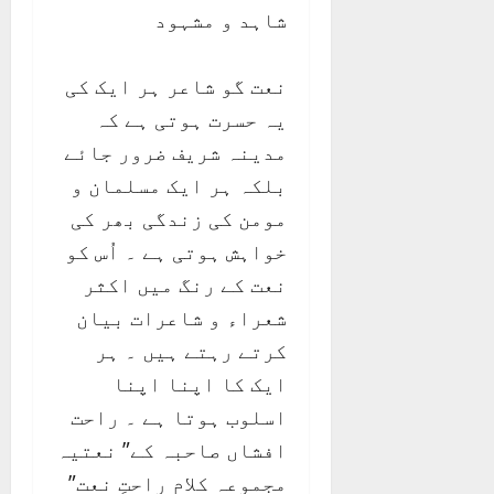
شاہد و مشہود
نعت گو شاعر ہر ایک کی
یہ حسرت ہوتی ہے کہ
مدینہ شریف ضرور جائے
بلکہ ہر ایک مسلمان و
مومن کی زندگی بھر کی
خواہش ہوتی ہے ۔ اُس کو
نعت کے رنگ میں اکثر
شعراء و شاعرات بیان
کرتے رہتے ہیں ۔ ہر
ایک کا اپنا اپنا
اسلوب ہوتا ہے ۔ راحت
افشاں صاحبہ کے” نعتیہ
مجموعہ کلام راحتِ نعت”