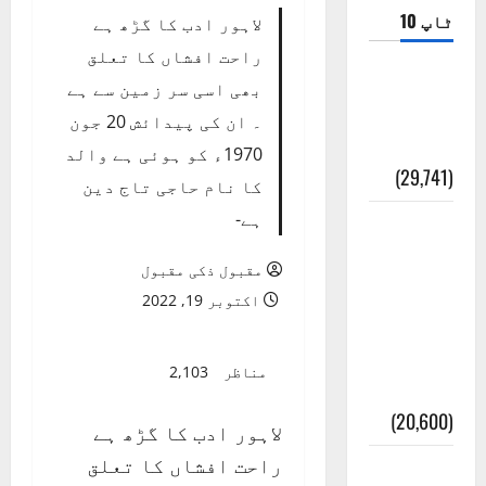
ٹاپ 10
لاہور ادب کا گڑھ ہے
راحت افشاں کا تعلق
ضلع اٹک
بھی اسی سر زمین سے ہے
کی وجہ
۔ ان کی پیدائش 20 جون
تسمیہ
1970ء کو ہوئی ہے والد
(29,741)
کا نام حاجی تاج دین
ہے-
اَھلاً وَ
سَھلاً
مقبول ذکی مقبول
مَرحَباً
اکتوبر 19, 2022
بِکُم یَا
رَمَضَانَ
مناظر
2,103
الکَرِیم
(20,600)
لاہور ادب کا گڑھ ہے
راحت افشاں کا تعلق
عدل و