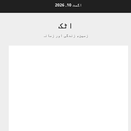
Ski
اگست 10, 2026
t
conten
اٹک
زمین، زندگی اور زمانہ