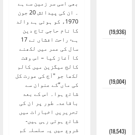
بھی اسی سر زمین سے ہے
انصاف
۔ ان کی پیدائش 20 جون
قُرآن کی
1970ء کو ہوئی ہے والد
رُو سے
کا نام حاجی تاج دین
(19,936)
ہے- راحت افشاں نے 17
بنی
سال کی عمر میں لکھنے
اسرائیل
کا آغاز کیا – اس وقت
کی
کالج میگزین میں کالم
کہانی
لکھا جو "آج کی عورت کل
(19,004)
کی ماں”کے عنوان سے
شائع ہوا۔ اس کے بعد
فرعون
باقاعدہ طور پر ان کی
کی
تحریریں اخبارات میں
کہانی (
شائع ہوتی رہی ہیں-
Pharaoh )
شروع میں یہ سلسلہ کم
(18,543)