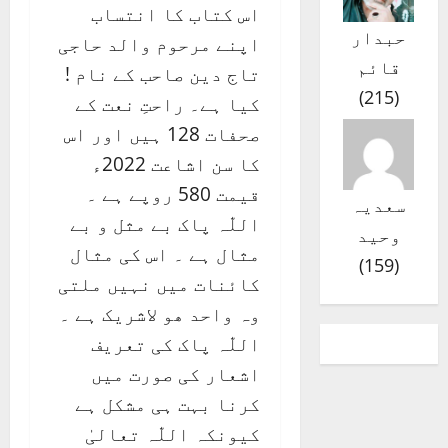
اس کتاب کا انتساب
حبدار
اپنے مرحوم والد حاجی
قائم
تاج دین صاحب کے نام !
)
215
(
کیا ہے۔ راحتِ نعت کے
صحفات 128 ہیں اور اس
کا سن اشاعت 2022ء
قیمت 580 روپے ہے ۔
سعدیہ
اللّٰہ پاک بے مثل و بے
وحید
مثال ہے ۔ اس کی مثال
)
159
(
کائنات میں نہیں ملتی
وہ واحد ھو لاشریک ہے ۔
اللّٰہ پاک کی تعریف
اشعار کی صورت میں
کرنا بہت ہی مشکل ہے
کیونکہ اللّٰہ تعالیٰ