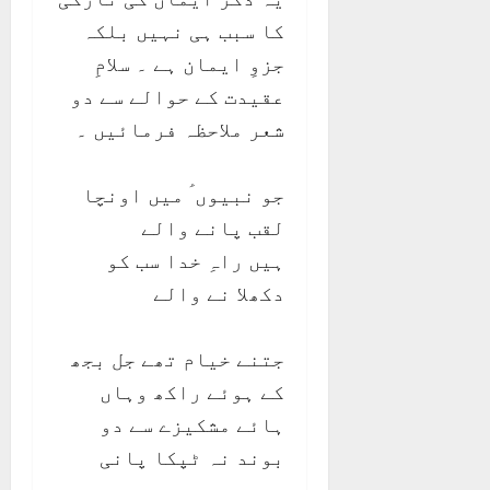
کا سبب ہی نہیں بلکہ
جزوِ ایمان ہے ۔ سلامِ
عقیدت کے حوالے سے دو
شعر ملاحظہ فرمائیں ۔
جو نبیوں ؑ میں اونچا
لقب پانے والے
ہیں راہِ خدا سب کو
دکھلا نے والے
جتنے خیام تھے جل بجھ
کے ہوئے راکھ وہاں
ہائے مشکیزے سے دو
بوند نہ ٹپکا پانی