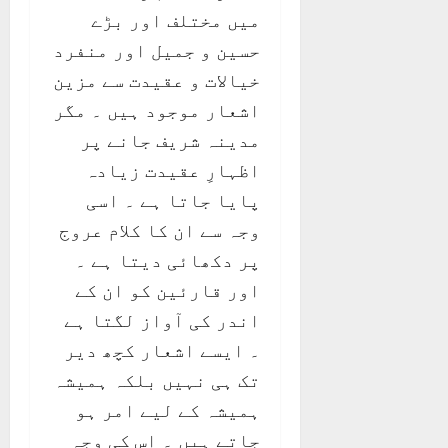
میں مختلف اور بڑے
حسین و جمیل اور منفرد
خیالات و عقیدت سے مزین
اشعار موجود ہیں ۔ مگر
مدینہ شریف جانے پر
اظہارِ عقیدت زیادہ
پایا جاتا ہے ۔ اسی
وجہ سے ان کا کلام عروج
پر دکھائی دیتا ہے ۔
اور قارئین کو ان کے
اندر کی آواز لگتا ہے
۔ ایسے اشعار کچھ دیر
تک ہی نہیں بلکہ ہمیشہ
ہمیشہ کے لیے امر ہو
جاتے ہیں ۔ اس کی وجہ