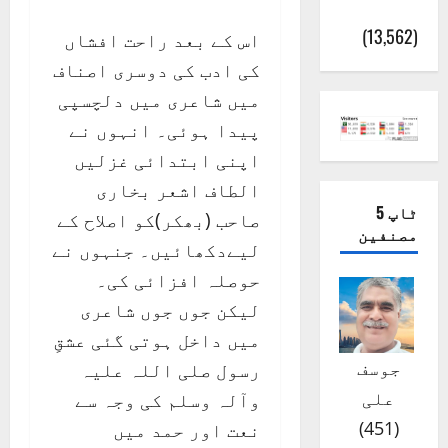
(اٹک)
(13,562)
اس کے بعد راحت افشاں
کی ادب کی دوسری اصناف
میں شاعری میں دلچسپی
پیدا ہوئی۔ انہوں نے
اپنی ابتدائی غزلیں
الطاف اشعر بخاری
ٹاپ 5
صاحب (بھکر)کو اصلاح کے
مصنفین
لیےدکھائیں۔ جنہوں نے
حوصلہ افزائی کی۔
لیکن جوں جوں شاعری
میں داخل ہوتی گئی عشقِ
جوسف
رسول صلی اللہ علیہ
علی
وآلہ وسلم کی وجہ سے
)
451
(
نعت اور حمد میں