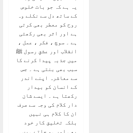
یہ ہے کہ جو بات خلوص
کے ساتھ دل سے نکلے وہ
روح کو معطر بھی کرتی
ہے اور اثر بھی رکھتی
ہے ۔ سوچ ، فکر ، عمل ،
انقلاب اور عشقِ رسول ﷺ
میں جذبہ پیدا کرنے کا
سبب بھی بنتی ہے ۔ جس
سے معاشرہ اپنے اندر
کے انسان کو بیدار
رکھتا ہے ۔ ایسے شان
دار کلام کی وجہ سے صرف
ان کا کلام ہی نہیں
بلکہ تخلیق کار خود
بھی امر ہو جاتے ہیں ۔