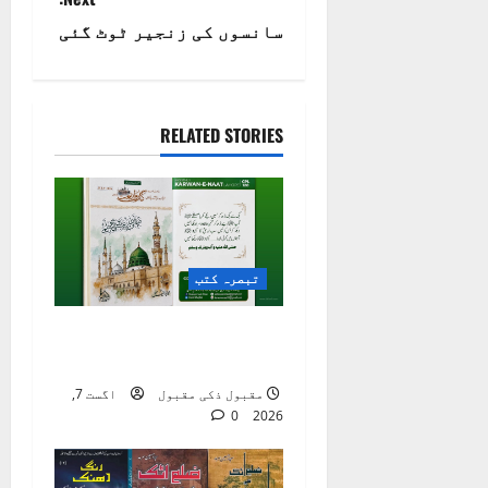
t
سانسوں کی زنجیر ٹوٹ گئی
n
a
RELATED STORIES
v
i
g
تبصرہ کتب
a
ماہنامہ ٫٫ کاروانِ
t
نعت ،، لاہور
i
مقبول ذکی مقبول
اگست 7,
0
2026
o