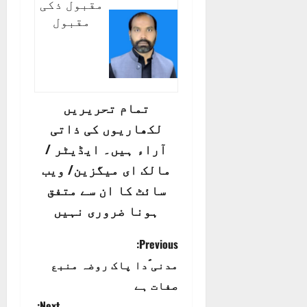
مقبول ذکی
مقبول
تمام تحریریں
لکھاریوں کی ذاتی
آراء ہیں۔ ایڈیٹر /
مالک ای میگزین/ ویب
سائٹ کا ان سے متفق
ہونا ضروری نہیں
P
Previous:
مدنی ؐدا پاک روضہ منبع
o
صفات ہے
s
Next: