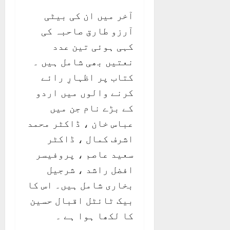
آخر میں ان کی بیٹی
آرزو طارق صاحبہ کی
کہی ہوئی تین عدد
نعتیں بھی شامل ہیں ۔
کتاب پر اظہارِ رائے
کرنے والوں میں اردو
کے بڑے نام جن میں
عباس خان ، ڈاکٹر محمد
اشرف کمال ، ڈاکٹر
سعید عاصم ، پروفیسر
افضل راشد ، شرجیل
بخاری شامل ہیں۔ اس کا
بیک ٹائٹل اقبال حسین
کا لکھا ہوا ہے ۔