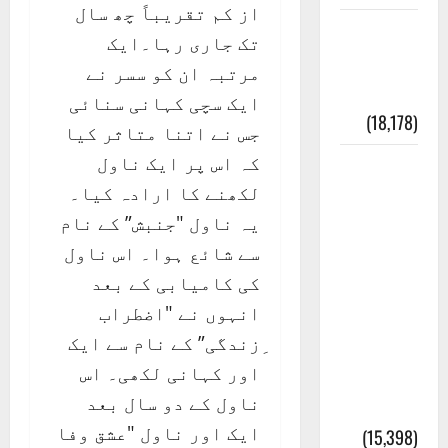
از کم تقریباً چھ سال
ایک اور
تک جاری رہا۔ایک
کتاب کی
مرتبہ ان کو سسر نے
چوری
ایک سچی کہانی سنائی
(18,178)
جس نے اتنا متاثر کیا
کہ اس پر ایک ناول
أھلًا و
لکھنے کا ارادہ کیا۔
سہلًا
یہ ناول "جنبش” کے نام
اور
سے شائع ہوا۔ اس ناول
مرحبا
کی کامیابی کے بعد
:معنی
انہوں نے "اضطراب
اور
ِزندگی” کے نام سے ایک
ثقافتی
اور کہانی لکھی۔ اس
و مذہبی
ناول کے دو سال بعد
تاریخ
ایک اور ناول "عشق وفا
(15,398)