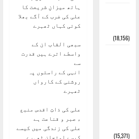
ہاتھ میزانِ شریعت کا
ایک اور
علی کی ضرب کے آگے بھلا
کتاب کی
کوئی کہاں ٹھہرے
چوری
(18,156)
سبھی القاب ان کے
أھلًا و
واسطے اترے ہیں قدرت
سہلًا
سے
اور
انہی کے راستوں پہ
مرحبا
روشنی کے کارواں
:معنی
ٹھہرے
اور
ثقافتی
علی کی ذاتِ اقدس منبع
و مذہبی
ء صبر و قناعت ہے
تاریخ
علی کی زندگی میں کیسے
(15,371)
کیسے امتحان ٹھہرے