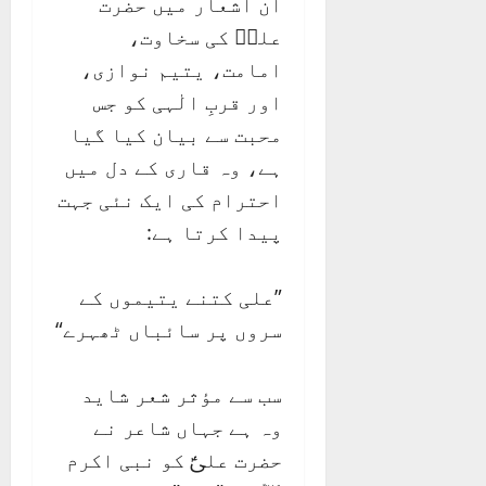
ان اشعار میں حضرت
علیؑ کی سخاوت،
امامت، یتیم نوازی،
اور قربِ الٰہی کو جس
محبت سے بیان کیا گیا
ہے، وہ قاری کے دل میں
احترام کی ایک نئی جہت
پیدا کرتا ہے:
”علی کتنے یتیموں کے
سروں پر سائباں ٹھہرے“
سب سے مؤثر شعر شاید
وہ ہے جہاں شاعر نے
حضرت علیؑ کو نبی اکرم