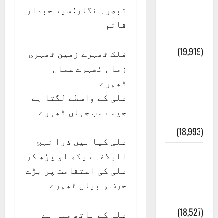
انصاف
تبصرہ نگار: سید حبدار
قُرآن کی
قائم
رُو سے
(19,919)
فلک ٹھہرے زمین ٹھہری
زماں ٹھہرے سماں
بنی
ٹھہرے
اسرائیل
علی کے واسطے لگتا ہے
کی
جیسے سب جہاں ٹھہرے
کہانی
(18,993)
علی کیا ہیں ذرا نہج
فرعون
البلاغہ دیکھ لو پڑھ کر
کی
علی کی استقامت پر بڑے
کہانی (
حرف و بیاں ٹھہرے
Pharaoh )
(18,527)
علی کے ہاتھ میں ہے