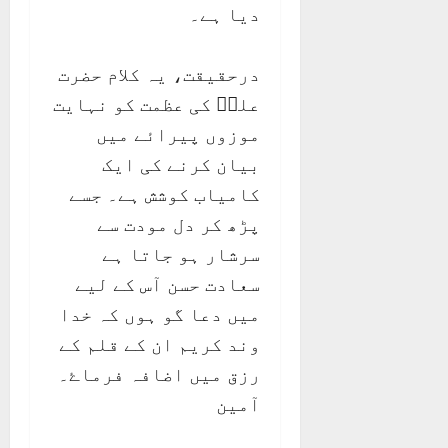
دیا ہے۔
درحقیقت، یہ کلام حضرت
علیؑ کی عظمت کو نہایت
موزوں پیرائے میں
بیان کرنے کی ایک
کامیاب کوشش ہے۔ جسے
پڑھ کر دل مودت سے
سرشار ہو جاتا ہے
سعادت حسن آس کے لیے
میں دعا گو ہوں کہ خدا
وند کریم ان کے قلم کے
رزق میں اضافہ فرماۓ۔
آمین