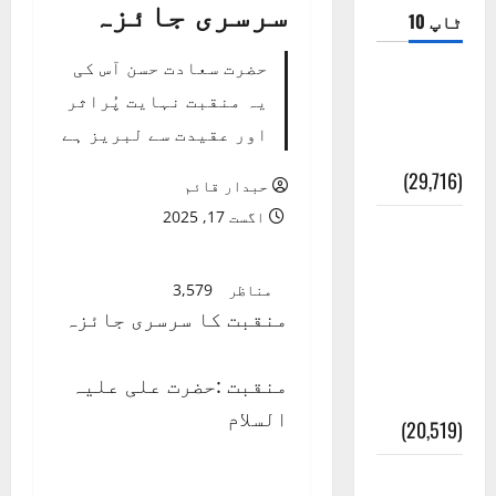
سرسری جائزہ
ٹاپ 10
حضرت سعادت حسن آس کی
ضلع اٹک
یہ منقبت نہایت پُراثر
کی وجہ
اور عقیدت سے لبریز ہے
تسمیہ
(29,716)
حبدار قائم
اگست 17, 2025
اَھلاً وَ
سَھلاً
مناظر
3,579
مَرحَباً
منقبت کا سرسری جائزہ
بِکُم یَا
رَمَضَانَ
منقبت :حضرت علی علیہ
الکَرِیم
السلام
(20,519)
عدل و