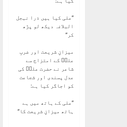
گیا ہے:
”علی کیا ہیں ذرا نہجل
البلاغہ دیکھ لو پڑھ
کر“
میزانِ شریعت اور ضربِ
علیؑ کے امتزاج سے
شاعر نے حضرت علیؑ کی
عدل پسندی اور شجاعت
کو اجاگر کیا ہے:
”علی کے ہاتھ میں ہے
ہاتھ میزانِ شریعت کا“