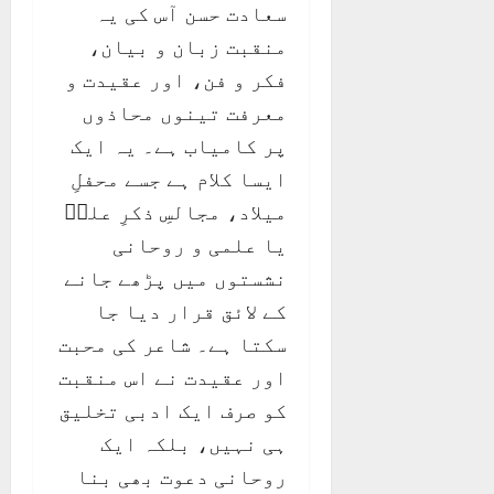
سعادت حسن آس کی یہ
منقبت زبان و بیان،
فکر و فن، اور عقیدت و
معرفت تینوں محاذوں
پر کامیاب ہے۔ یہ ایک
ایسا کلام ہے جسے محفلِ
میلاد، مجالسِ ذکرِ علیؑ
یا علمی و روحانی
نشستوں میں پڑھے جانے
کے لائق قرار دیا جا
سکتا ہے۔ شاعر کی محبت
اور عقیدت نے اس منقبت
کو صرف ایک ادبی تخلیق
ہی نہیں، بلکہ ایک
روحانی دعوت بھی بنا