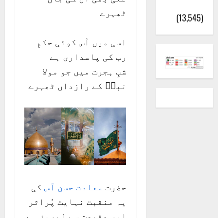
(اٹک)
ٹھہرے
(13,545)
اسی میں آس کوئی حکمِ
رب کی پاسداری ہے
شبِ ہجرت میں جو مولا
نبیؐ کے رازداں ٹھہرے
حضرت
سعادت حسن آس
کی
یہ منقبت نہایت پُراثر
اور عقیدت سے لبریز ہے