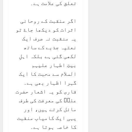
تعلق کی علامت ہے۔
اگر منقبت کے روحانی
اثرات کو دیکھا جاۓ تو
یہ منقبت نہ صرف ایک
نعتیہ جذبے کے ساتھ
لکھی گئی ہے بلکہ اہلِ
بیتِ اطہار علیہم
السلام سے محبت کا ایک
گہرا اظہار بھی ہے۔
قاری کو یہ اشعار حضرت
علیؑ کی معرفت کی طرف
مائل کرتے ہیں، اور
یہی ایک کامیاب منقبت
کا خاصہ ہوتا ہے۔