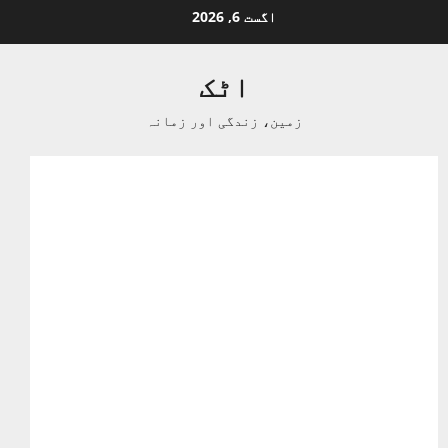
Ski
اگست 6, 2026
t
conten
اٹک
زمین، زندگی اور زمانہ