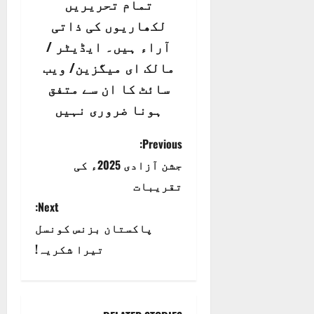
تمام تحریریں
لکھاریوں کی ذاتی
آراء ہیں۔ ایڈیٹر /
مالک ای میگزین/ ویب
سائٹ کا ان سے متفق
ہونا ضروری نہیں
P
Previous:
جشن آزادی 2025ء کی
o
تقریبات
s
Next:
t
پاکستان بزنس کونسل
تیرا شکریہ!
n
a