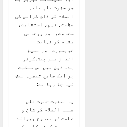
جو حضرت علی علیہ
السلام کی ذاتِ گرامی کی
عظمت، فہم، استقامت،
سخاوت، اور روحانی
مقام کو نہایت
خوبصورت اور بلیغ
انداز میں پیش کرتی
ہے۔ ذیل میں اس منقبت
پر ایک جامع تبصرہ پیش
کیا جا رہا ہے:
یہ منقبت حضرت علی
علیہ السلام کی شان و
عظمت کو منظوم پیرائے
میں پیش کرنے کا ایک