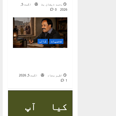
محمد ذیشان بٹ
اگست 5,
0
2026
شخصیات
کالم
راجہ عرفؔان :
معاشرتی ناہمواریوں
کا نوحہ گر
اظہر سجاد
اگست 5, 2026
1
کیا آپ