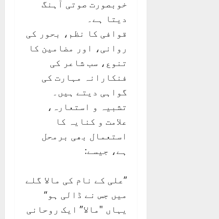
خوبصورت صوتی آہنگ
دیتا ہے۔
قوافی کا نظم، بحور کی
روانی، اور مضامین کا
تنوع، سب شاعر کی
فنکارانہ مہارت کی
گواہی دیتے ہیں۔
تشبیہ و استعارہ،
علامت و کنایہ کا
استعمال بھی برمحل
ہے، جیسے:
”علی کے نام کی مالا گلے
میں جس نے ڈالی ہو“
یہاں "مالا” ایک روحانی