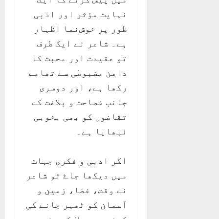
نہایت مؤثر اور ادبی
طور پر خوش‌نما اظہار
ہے۔ شاعر نے ایک طرف
تو عقیدت اور محبت کا
دامن مضبوطی سے تھامے
رکھا ہے، اور دوسری
جانب فصاحت و بلاغت کے
تقاضوں کو بھی بخوبی
نبھایا ہے۔
اگر ادبی و فکری جہات
میں دیکھا جاۓ تو شاعر
نے وقت، فضا، زمین و
آسمان کو ٹھہر جانے کی