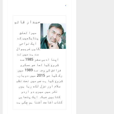
.
حبدار قائم
میرا تعلق
پنڈیگھیب کے
ایک نواحی
گاوں غریبوال
سے ہے میں نے
اپنا ادبی سفر 1985 سے
شروع کیا تھا جو عسکری
فرائض کی وجہ سے 1989 میں
رک گیا جو 2015 میں دوبارہ
شروع کیا ہے جس میں نعت نظم
سلام اور غزل لکھ رہا ہوں
نثر میں میری دو اردو
کتابیں جبکہ ایک پنجابی
کتاب اشاعت آشنا ہو چکی ہے