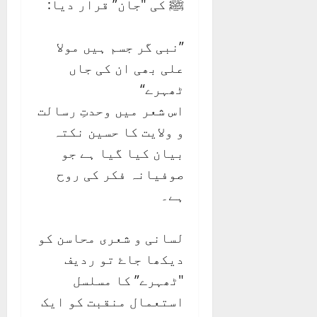
ﷺ کی "جان” قرار دیا:
”نبی گر جسم ہیں مولا
علی بھی ان کی جاں
ٹھہرے“
اس شعر میں وحدتِ رسالت
و ولایت کا حسین نکتہ
بیان کیا گیا ہے جو
صوفیانہ فکر کی روح
ہے۔
لسانی و شعری محاسن کو
دیکھا جاۓ تو ردیف
"ٹھہرے” کا مسلسل
استعمال منقبت کو ایک