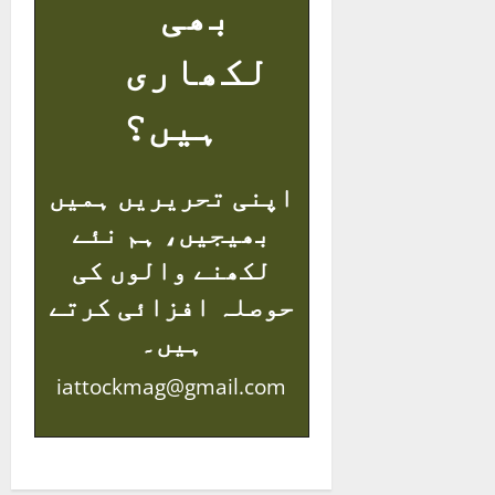
بھی
لکھاری
ہیں؟
اپنی تحریریں ہمیں
بھیجیں، ہم نئے
لکھنے والوں کی
حوصلہ افزائی کرتے
ہیں۔
iattockmag@gmail.com