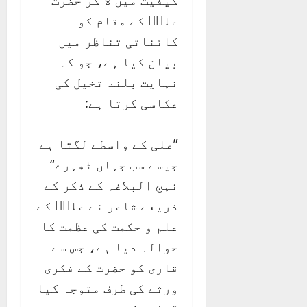
کیفیت میں لا کر حضرت
علیؑ کے مقام کو
کائناتی تناظر میں
بیان کیا ہے، جو کہ
نہایت بلند تخیل کی
عکاسی کرتا ہے:
”علی کے واسطے لگتا ہے
جیسے سب جہاں ٹھہرے“
نہج البلاغہ کے ذکر کے
ذریعے شاعر نے علیؑ کے
علم و حکمت کی عظمت کا
حوالہ دیا ہے، جس سے
قاری کو حضرت کے فکری
ورثے کی طرف متوجہ کیا