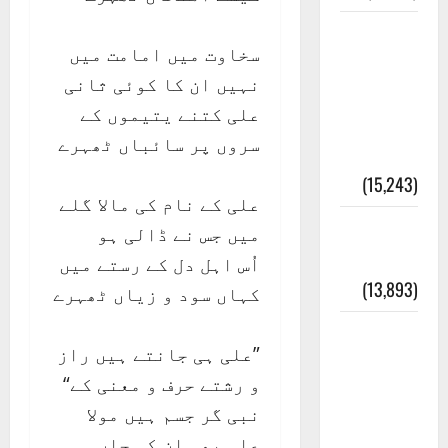
معلومات
سخاوت میں امامت میں
مسجدِ
نہیں ان کا کوئی ثانی
نبوی و
علی کتنے یتیموں کے
روضئہ
سروں پر سائباں ٹھہرے
رسول ﷺ
(15,243)
علی کے نام کی مالا گلے
کالا چٹا
میں جس نے ڈالی ہو
پہاڑ
اُس اہل دل کے رستے میں
(13,893)
کہاں سود و زیاں ٹھہرے
رئیس
”علی ہی جانتے ہیں راز
خانہ –
و رشتے حرف و معنی کے“
کیمبل
نبی گر جسم ہیں مولا
پور
علی بھی ان کی جاں