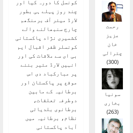
کونسل کا دورہ کیا اور
چند روز پہلے ہی بطور
لارڈ میئر آف برمنگھم
رحمت
چارج سنبھالنے والے
عزیز
کشمیری نژاد پاکستانی
خان
کونسلر ظفر اقبال ایم
چترالی
بی ای سے ملاقات کی اور
)
300
(
انہیں لارڈ مئیر بننے
پر مبارکباد دی اس
موقع پر پاکستان اور
برطانیہ کے مابین
سونیا
دوطرفہ تعلقات،
بخاری
برطانوی بلدیاتی
)
263
(
نظام، برطانیہ میں
آباد پاکستانی