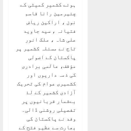
ہوئے کشمیر کمیٹی کے
چئیرمین رانا قاسم
نون ، اراکین ریاض
فتیانہ ، سید جاوید
علی شاہ ، ملک انور
تاج نے مسئلہ کشمیر پر
پاکستان کے اصولی
مؤقف، عالمی برادری
کی ذمہ داریوں اور
کشمیری عوام کی تحریک
آزادی کشمیر کے لۓ
بےشمار قربانیوں پر
تفصیلی روشنی ڈالی۔
وفد نے پاکستان کی
بھارت سے عظیم فتح کے