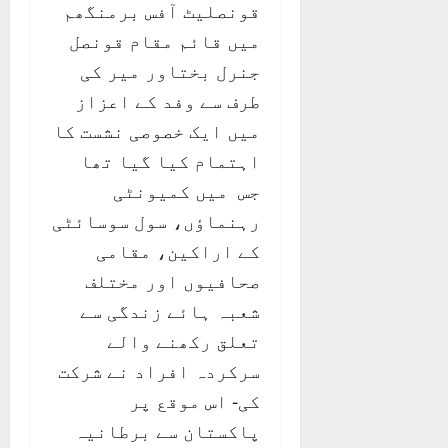
قونصلیٹ آفس برمنگھم
میں قائم مقام قونصل
جنرل بختاور میر کی
طرف سے وفد کے اعزاز
میں ایک خصوصی نشست کا
اہتمام کیا گیا تھا
جس میں کمیونٹی
رہنماؤں، سول سوسائٹی
کے اراکین، مقامی
صحافیوں اور مختلف
شعبہ ہائے زندگی سے
تعلق رکھنے والے
سرکردہ افراد نے شرکت
کی- اس موقع پر
پاکستان سے برطانیہ