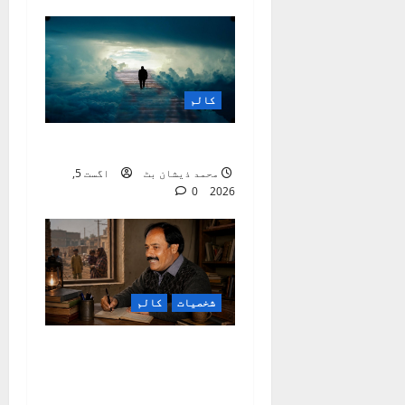
i
o
n
کالم
موت ایک اٹل حقیقت ہے
محمد ذیشان بٹ
اگست 5,
0
2026
شخصیات
کالم
راجہ عرفؔان :
معاشرتی ناہمواریوں
کا نوحہ گر