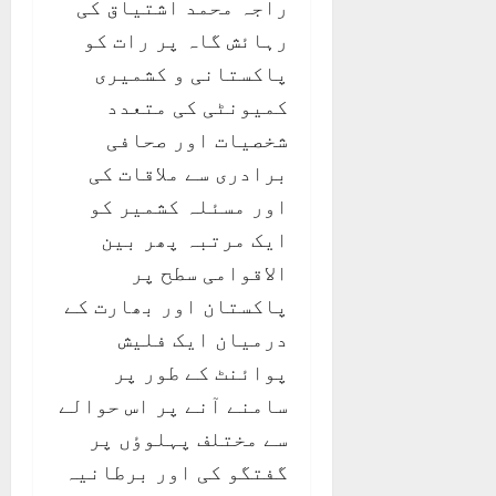
راجہ محمد اشتیاق کی
رہائش گاہ پر رات کو
پاکستانی و کشمیری
کمیونٹی کی متعدد
شخصیات اور صحافی
برادری سے ملاقات کی
اور مسئلہ کشمیر کو
ایک مرتبہ پھر بین
الاقوامی سطح پر
پاکستان اور بھارت کے
درمیان ایک فلیش
پوائنٹ کے طور پر
سامنے آنے پر اس حوالے
سے مختلف پہلوٶں پر
گفتگو کی اور برطانیہ