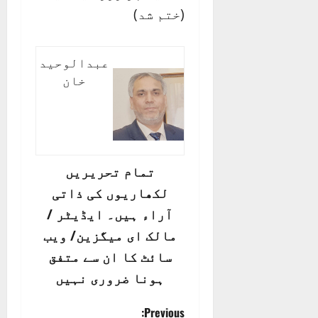
(ختم شد)
عبدالوحید
خان
تمام تحریریں
لکھاریوں کی ذاتی
آراء ہیں۔ ایڈیٹر /
مالک ای میگزین/ ویب
سائٹ کا ان سے متفق
ہونا ضروری نہیں
P
Previous: