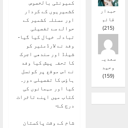
کمیونٹی بالخصوص
حبدار
کشمیریوں کے کردار
قائم
اور مسئلہ کشمیر کے
)
215
(
حوالے سے تفصیلی
تبادلہ خیال کیا گیا-
وفد نے لارڈمئیر کو
شیلڈ اور سندھی اجرک
سعدیہ
کا تحفہ پیش کیا وفد
وحید
نے اس موقع پر کونسل
)
159
(
ہاٶس کا تفصیلی دورہ
کیا اور مہمانوں کی
کتاب میں اپنے تاثرات
درج کۓ-
شام کے وقت پاکستان