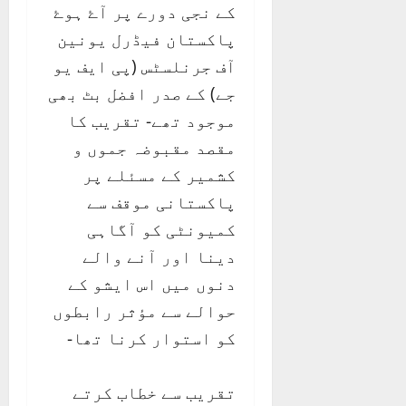
کے نجی دورے پر آۓ ہوۓ
پاکستان فیڈرل یونین
آف جرنلسٹس (پی ایف یو
جے) کے صدر افضل بٹ بھی
موجود تھے- تقریب کا
مقصد مقبوضہ جموں و
کشمیر کے مسئلے پر
پاکستانی موقف سے
کمیونٹی کو آگاہی
دینا اور آنے والے
دنوں میں اس ایشو کے
حوالے سے مؤثر رابطوں
کو استوار کرنا تھا-
تقریب سے خطاب کرتے