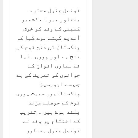
قونصل جنرل محترمہ
بختاور میر نے کشمیر
کمیٹی کے وفد کو خوش
آمدید کہتے ہوے کہا کہ
پاکستان کی فتح قوم کی
فتح ہے اور پوری دنیا
نے ہماری افواج کے
جوانوں کی تعریف کی ہے
جس سے اوورسیز
پاکستانیوں سمیت پوری
قوم کے حوصلے مزید
بلند ہوۓ ہیں ۔ تقریب
کے اختتام پر وفد نے
قونصل جنرل بختاور