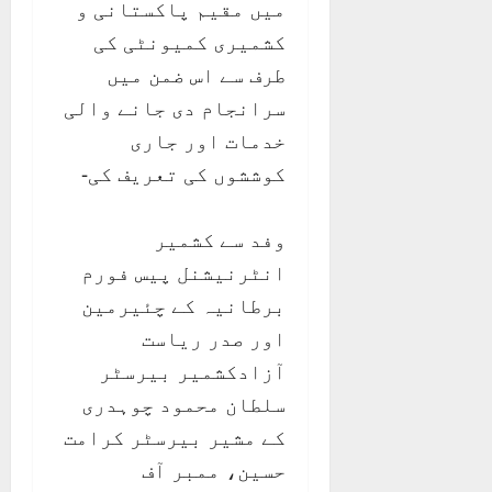
میں مقیم پاکستانی و
کشمیری کمیونٹی کی
طرف سے اس ضمن میں
سرانجام دی جانے والی
خدمات اور جاری
کوششوں کی تعریف کی-
وفد سے کشمیر
انٹرنیشنل پیس فورم
برطانیہ کے چئیرمین
اور صدر ریاست
آزادکشمیر بیرسٹر
سلطان محمود چوہدری
کے مشیر بیرسٹر کرامت
حسین، ممبر آف