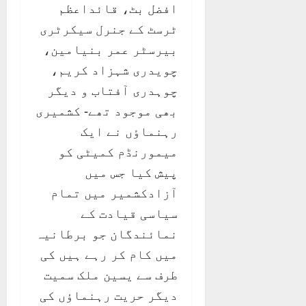
افضل بٹ، قائداعظم
ٹرسٹ کے جنرل سیکرٹری
بیرسٹر عمر بنیامین،
چویدری شہزاد کریم،
چوہدری آفتاب و دیگر
بھی موجود تھے- کشمیری
رہنماٶں نے ایک
میمورنڈم کمیٹی کو
پیش کیا جس میں
آزادکشمیر میں تمام
سیاسی قیادت کے
نمائندگان جو برطانیہ
میں کام کر رہے ہیں کی
طرف سے یسین ملک سمیت
دیگر حریت رہنماؤں کی