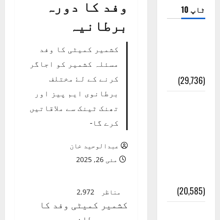
وفد کا دورہ
ٹاپ 10
برطانیہ
ضلع اٹک
کشمیر کمیٹی کا وفد
کی وجہ
مسئلہ کشمیر کو اجاگر
تسمیہ
کرنے کے لۓ مختلف
(29,736)
برطانوی ایم پیز اور
اَھلاً وَ
تھنک ٹینک سے ملاقاتیں
سَھلاً
کرے گا-
مَرحَباً
بِکُم یَا
عبدالوحید خان
رَمَضَانَ
مئی 26, 2025
الکَرِیم
(20,585)
مناظر
2,972
کشمیر کمیٹی وفد کا
عدل و
دورہ برطانیہ