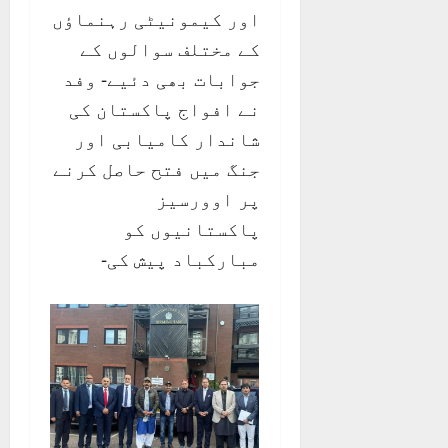
اور کیمونیٹی رہنماؤں
کے مختلف سوالوں کے
جوابات بھی دئیے- وفد
نے افواج پاکستان کی
شاندار کامیابی اور
جنگ میں فتح حاصل کرنے
پر اوورسیز
پاکستانیوں کو
مبارکباد پیش کی-