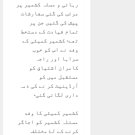
رہائی و مسلہ کشمیر پر
مرتب کی گئی سفارشات
پیش کی گئیں جن پر
تمام قیادت کے دستخط
تھے- کشمیر کمیٹی کے
وفد نے اس کو خوب
سراہا اور راجہ
کامران اشتیاق کو
مستقبل میں کو
آرڈینیٹ کر نے کی ذمہ
داری لگائی گئی-
کشمیر کمیٹی کا وفد
مسئلہ کشمیر کو اجاگر
کرنے کے لۓ مختلف