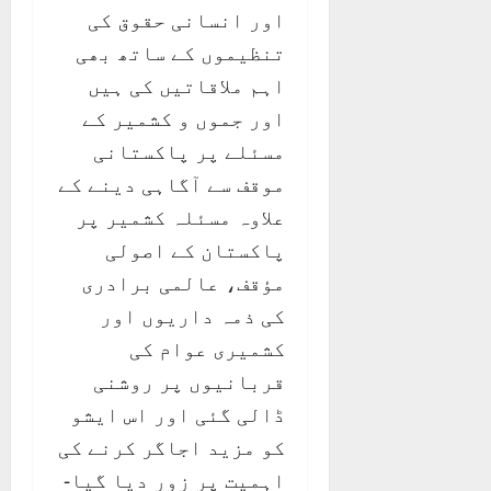
اور انسانی حقوق کی
تنظیموں کے ساتھ بھی
اہم ملاقاتیں کی ہیں
اور جموں و کشمیر کے
مسئلے پر پاکستانی
موقف سے آگاہی دینے کے
علاوہ مسئلہ کشمیر پر
پاکستان کے اصولی
مؤقف، عالمی برادری
کی ذمہ داریوں اور
کشمیری عوام کی
قربانیوں پر روشنی
ڈالی گئی اور اس ایشو
کو مزید اجاگر کرنے کی
اہمیت پر زور دیا گیا-