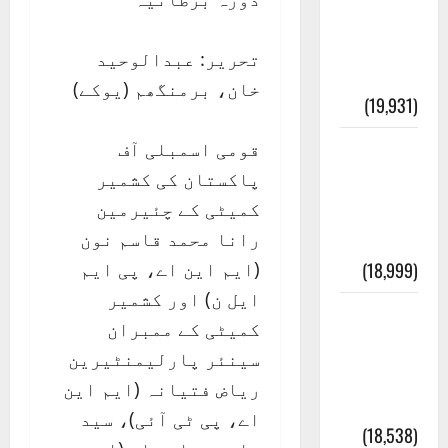
انصاف
قُرآن کی
تحریر: عبدالوحید
رُو سے
خان، برمنگھم (یوکے)
(19,931)
قومی اسمبلی آف
بنی
پاکستان کی کشمیر
اسرائیل
کمیٹی کے چئیرمین
کی
رانا محمد قاسم نون
کہانی
(ایم این اے، پی ایم
(18,999)
ایل ن) اور کشمیر
فرعون
کمیٹی کے ممبران
کی
سینئر پارلیمنٹیرین
کہانی (
ریاض فتیانہ (ایم این
Pharaoh )
اے، پی ٹی آئی)، سید
(18,538)