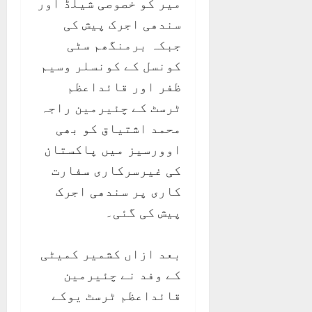
میر کو خصوصی شیلڈ اور
سندھی اجرک پیش کی
جبکہ برمنگھم سٹی
کونسل کے کونسلر وسیم
ظفر اور قائداعظم
ٹرسٹ کے چئیرمین راجہ
محمد اشتیاق کو بھی
اوورسیز میں پاکستان
کی غیرسرکاری سفارت
کاری پر سندھی اجرک
پیش کی گئی۔
بعد ازاں کشمیر کمیٹی
کے وفد نے چئیرمین
قائداعظم ٹرسٹ یوکے