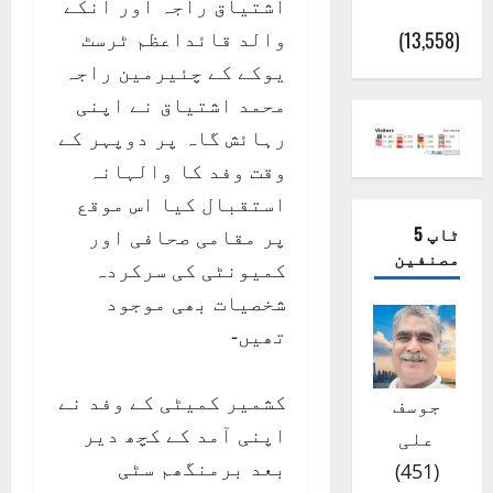
اشتیاق راجہ اور انکے
(اٹک)
والد قائداعظم ٹرسٹ
(13,558)
یوکے کے چئیرمین راجہ
محمد اشتیاق نے اپنی
رہائش گاہ پر دوپہر کے
وقت وفد کا والہانہ
استقبال کیا اس موقع
ٹاپ 5
پر مقامی صحافی اور
مصنفین
کمیونٹی کی سرکردہ
شخصیات بھی موجود
تھیں-
کشمیر کمیٹی کے وفد نے
جوسف
اپنی آمد کے کچھ دیر
علی
بعد برمنگھم سٹی
)
451
(