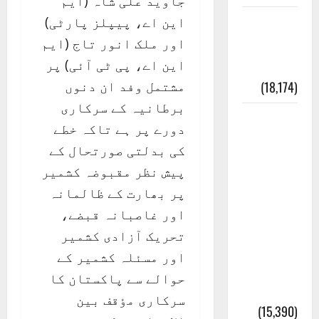
جاوید علی شاہ (ایم
این اے، پیپلز پارٹی)
ایک اور
اور ملک انور تاج (ایم
کتاب کی
این اے، پی ٹی آئی) پر
چوری
مشتمل وفد ان دنوں
(18,174)
برطانیہ کے سرکاری
أھلًا و
دورے پر ہے تاکہ خطے
سہلًا
کی بدلتی صورتحال کے
اور
پیش نظر مقبوضہ کشمیر
مرحبا
پر بھارت کے ظالمانہ
:معنی
اور غاصبانہ قبضے،
اور
تحریک آزادی کشمیر
ثقافتی
اور مسئلہ کشمیر کے
و مذہبی
حوالے سے پاکستان کا
تاریخ
سرکاری مٶقف بین
(15,390)