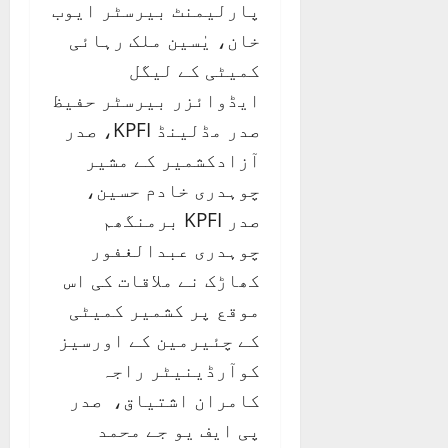
پارلیمنٹ بیرسٹر ایوب
خان، یٰسین ملک رہائی
کمیٹی کے لیگل
ایڈوائزر بیرسٹر حفیظ
صدر مڈلینڈ KPFI، صدر
آزادکشمیر کے مشیر
چوہدری خادم حسین،
صدر KPFI برمنگھم
چوہدری عبدالغفور
کھاڑک نے ملاقات کی اس
موقع پر کشمیر کمیٹی
کے چئیرمین کے اورسیز
کوآرڈینیٹر راجہ
کامران اشتیاق، صدر
پی ایف یو جے محمد