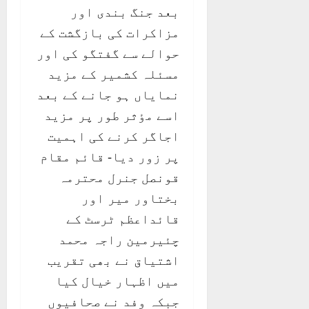
بعد جنگ بندی اور
مزاکرات کی بازگشت کے
حوالے سے گفتگو کی اور
مسئلہ کشمیر کے مزید
نمایاں ہو جانے کے بعد
اسے مٶثر طور پر مزید
اجاگر کرنے کی اہمیت
پر زور دیا- قائم مقام
قونصل جنرل محترمہ
بختاور میر اور
قائداعظم ٹرسٹ کے
چئیرمین راجہ محمد
اشتیاق نے بھی تقریب
میں اظہار خیال کیا
جبکہ وفد نے صحافیوں