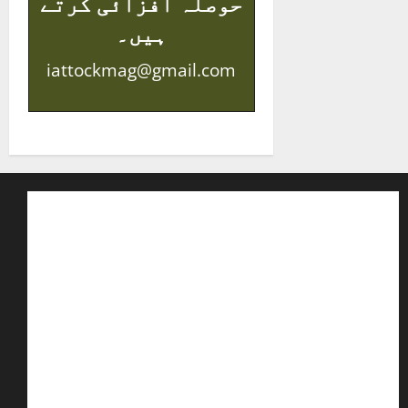
حوصلہ افزائی کرتے
ہیں۔
iattockmag@gmail.com