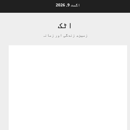
Ski
اگست 9, 2026
t
conten
اٹک
زمین، زندگی اور زمانہ