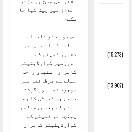
الاقوامی سطح پر مٶثر
انداز میں پیش کیا جا
معلومات
سکے-
مسجدِ
نبوی و
اس دورے کو کامیاب
روضئہ
بنانے کے لۓ چئیرمین
رسول ﷺ
کشمیر کمیٹی کے
(15,273)
اوورسیز کوآرڈینیٹر
کالا چٹا
کامران اشتیاق راجہ
پہاڑ
پہلے سے برطانیہ میں
(13,907)
موجود تھے اور گزشتہ
دنوں جب کمیٹی کا وفد
رئیس
لندن کے بعد برمنگھم
خانہ –
پہنچا تو کمیٹی کے
کیمبل
کوآرڈینیٹر کامران
پور