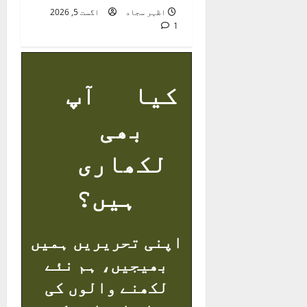
اظہر سجاد
اگست 5, 2026
1
کیا آپ
بھی
لکھاری
ہیں؟
اپنی تحریریں ہمیں
بھیجیں، ہم نئے
لکھنے والوں کی