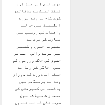
برطانوی ایم پیز اور
تھنک ٹینک سے ملاقاتیں
کرے گا- یہ وفد پورے
انگلینڈ میں حالیہ
واقعات کی روشنی میں
بھارت کی طرف سے
مقبوضہ جموں و کشمیر
میں ہونے والی انسانی
حقوق کی خلاف ورزیوں کو
بھی اجاگر کر رہا ہے
جبکہ اس دورے کے دوران
وفد نے برمنگھم میں
پاکستانی کمیونٹی کی
ممتاز شخصیات، سول
سوسائٹی کے نمائندوں