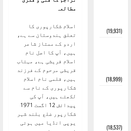
انصاف
مطالعہ
قُرآن کی
رُو سے
اسلام شکارپوری کا
(19,931)
تعلق ہندوستان سے ہے،
اردو کے ممتاز شاعر
بنی
ہیں، آپ کا اصل نام
اسرائیل
اسلام قریشی ہے، مہتاب
کی
قریشی مرحوم کے فرزند
کہانی
ہیں، قلمی نام اسلام
(18,999)
شکارپوری کے نام سے
فرعون
لکھتے ہیں، آپ کی
کی
پیدائش 12 اگست 1971
کہانی (
شکارپور ضلع بلند شہر
Pharaoh )
یوپی انڈیا میں ہوئی
(18,537)