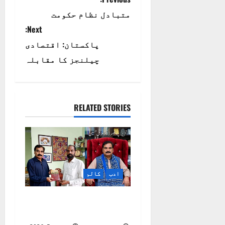
P
متبادل نظام حکومت
o
Next:
s
پاکستان: اقتصادی
t
چیلنجز کا مقابلہ
n
a
RELATED STORIES
v
i
g
ادب
کالم
a
مقبول ذکی مقبول کی
t
شاعری پر ایک نظر