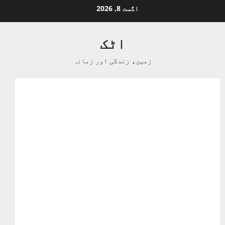
Ski
اگست 8, 2026
t
conten
اٹک
زمین، زندگی اور زمانہ