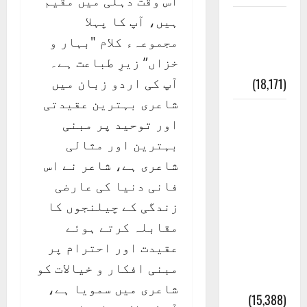
اس وقت دہلی میں مقیم
ہیں، آپ کا پہلا
ایک اور
مجموعہء کلام "بہار و
کتاب کی
خزاں” زیرِ طباعت ہے۔
چوری
آپ کی اردو زبان میں
(18,171)
شاعری بہترین عقیدتی
أھلًا و
اور توحید پر مبنی
سہلًا
بہترین اور مثالی
اور
شاعری ہے، شاعر نے اس
مرحبا
فانی دنیا کی عارضی
:معنی
زندگی کے چیلنجوں کا
اور
مقابلہ کرتے ہوئے
ثقافتی
عقیدت اور احترام پر
و مذہبی
مبنی افکار و خیالات کو
تاریخ
شاعری میں سمویا ہے،
(15,388)