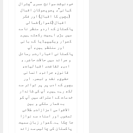
خودنوشت سوانح عمری ”چترال
کہانی”، پھوپھوکان اقبال
(بچوں کا اقبال) اور فکر
اقبال (کھوار) شمالی
پاکستان کے اردو منظر نامے
میں بڑی اہمیت رکھتے ہیں،
کھوار ویکیپیڈیا کے بانی
اور منتظم ہیں، آپ
پاکستانی اخبارارت، رسائل
و جرائد میں حالات حاضرہ،
ادب، ثقافت، اقبالیات،
قانون، جرائم، انسانی
حقوق، نقد و تبصرہ اور
بچوں کے ادب پر پر تواتر سے
لکھ رہے ہیں، آپ کی شاندار
خدمات کے اعتراف میں آپ کو
بے شمار ملکی و بین
الاقوامی اعزازات، طلائی
تمغوں اور اسناد سے نوازا
جا چکا ہے۔کھوار زبان سمیت
پاکستان کی چالیس سے زائد