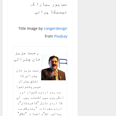
مس یور ہیارا کہ
نیسیکا پرانی
Title Image by
congerdesign
from
Pixabay
رحمت عزیز
خان چترالی
رحمت عزیز خان
چترالی کا
تعلق چترال
خیبرپختونخوا
سے ہے، اردو، کھوار اور
انگریزی میں لکھتے ہیں۔ آپ
کا اردو ناول ”کافرستان”،
اردو سفرنامہ ”ہندوکش سے
ہمالیہ تک”، افسانہ ”تلاش”