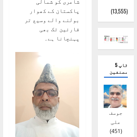
شاعری کو شمالی
(اٹک)
پاکستان کے کھوار
(13,555)
بولنے والے وسیع تر
قارئین تک بھی
پہنچانا ہے۔
ٹاپ 5
مصنفین
جوسف
علی
)
451
(