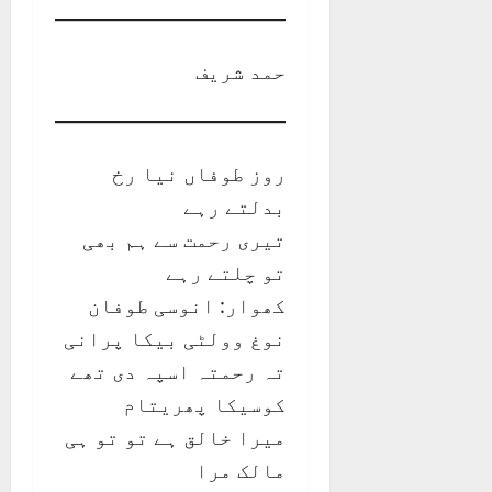
حمد شریف
روز طوفاں نیا رخ
بدلتے رہے
تیری رحمت سے ہم بھی
تو چلتے رہے
کھوار: انوسی طوفان
نوغ وولٹی بیکا پرانی
تہ رحمتہ اسپہ دی تھے
کوسیکا پھریتام
میرا خالق ہے تو تو ہی
مالک مرا