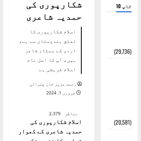
شکارپوری کی
ٹاپ 10
حمدیہ شاعری
ضلع اٹک
اسلام شکارپوری کا
کی وجہ
تعلق ہندوستان سے ہے،
تسمیہ
اردو کے ممتاز شاعر
(29,736)
ہیں، آپ کا اصل نام
اَھلاً وَ
اسلام قریشی ہے
سَھلاً
مَرحَباً
رحمت عزیز خان چترالی
بِکُم یَا
فروری 1, 2024
رَمَضَانَ
الکَرِیم
مناظر
2,379
اسلام شکارپوری کی
(20,581)
حمدیہ شاعری کے کھوار
عدل و
تراجم کا فنی و فکری