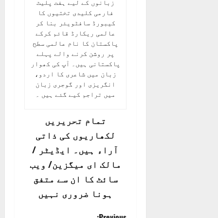
زبانوں کے لیے ہفت پلیٹ
فارمی کلیدی تختیوں کا
کیبورڈ سافٹویئر بنا کر
عالمی ریکارڈ قائم کرکے
پاکستان کا نام عالمی سطح
پر روشن کرنے والے پہلے
پاکستانی ہیں۔ آپ کی کھوار
زبان میں شاعری کا اردو،
انگریزی اور گوجری زبان
میں تراجم کیے گئے ہیں ۔
تمام تحریریں
لکھاریوں کی ذاتی
آراء ہیں۔ ایڈیٹر /
مالک ای میگزین/ ویب
سائٹ کا ان سے متفق
ہونا ضروری نہیں
Previous: