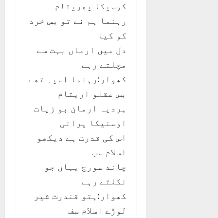
کوسیکا پھریتام
رہنما ہم نے تو بس خرد
کو کیا
دل میں ارماں بہت سے
مچلتے رہے
کھوار:رہنما اسپہ تھے
بس عقلو اریتام
ہردیہ ارمان بو زیات
اوسنیکا پرانی
اس کی قدرت ہے دیکھو
اسلام سب
چاند سورج یہاں جو
نکلتے رہے
کھوار:ہتو قندرت شیر
لوڑے اسلام سف