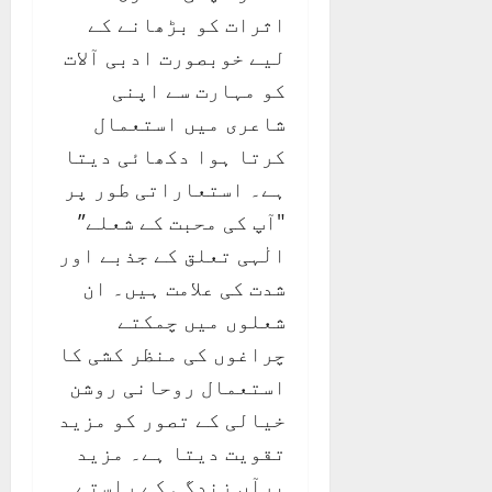
اثرات کو بڑھانے کے
لیے خوبصورت ادبی آلات
کو مہارت سے اپنی
شاعری میں استعمال
کرتا ہوا دکھائی دیتا
ہے۔ استعاراتی طور پر
"آپ کی محبت کے شعلے”
الٰہی تعلق کے جذبے اور
شدت کی علامت ہیں۔ ان
شعلوں میں چمکتے
چراغوں کی منظر کشی کا
استعمال روحانی روشن
خیالی کے تصور کو مزید
تقویت دیتا ہے۔ مزید
برآں زندگی کے راستے