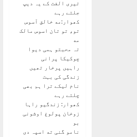
تیری الفت کے یہ دیپ
جلتے رہے
کھوار:مه خالق آسوس
تو، تو تان اسوس مالک
مه
تہ محبتو ہمی دیوا
چوکیکا پرانی
راہیں پرخار تھیں
زندگی کی بہت
نام لیکے ترا ہم بھی
چلتے رہے
کھوار: زندگیو راہا
زوخان پولوغ اوشونی
بو
نامو گنی ته اسپہ دی