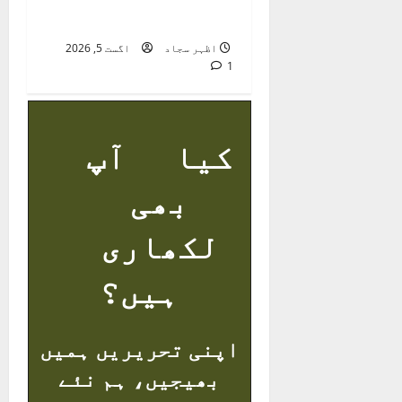
کا نوحہ گر
اظہر سجاد
اگست 5, 2026
1
کیا آپ
بھی
لکھاری
ہیں؟
اپنی تحریریں ہمیں
بھیجیں، ہم نئے