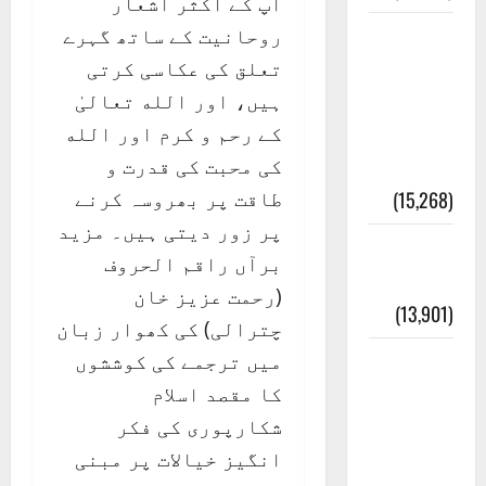
آپ کے اکثر اشعار
روحانیت کے ساتھ گہرے
معلومات
تعلق کی عکاسی کرتی
مسجدِ
ہیں، اور الله تعالیٰ
نبوی و
کے رحم و کرم اور الله
روضئہ
کی محبت کی قدرت و
رسول ﷺ
طاقت پر بھروسہ کرنے
(15,268)
پر زور دیتی ہیں۔ مزید
کالا چٹا
برآں راقم الحروف
پہاڑ
(رحمت عزیز خان
(13,901)
چترالی) کی کھوار زبان
میں ترجمے کی کوششوں
رئیس
کا مقصد اسلام
خانہ –
شکارپوری کی فکر
کیمبل
انگیز خیالات پر مبنی
پور