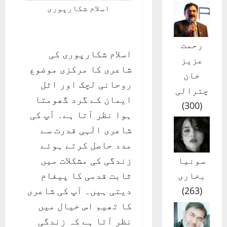
اسلام شکارپوری
رحمت
اسلام شکارپوری کی
عزیز
شاعری کا مرکزی موضوع
خان
روحانی لچک اور اٹل
چترالی
ایمان کے گرد گھومتا
)
300
(
ہوا نظر آتا ہے۔ آپ کی
شاعری الٰہی قدرت سے
مدد حاصل کرتے ہوئے
زندگی کی مشکلات میں
سونیا
ثابت قدمی کا پیغام
بخاری
دیتی ہیں۔ آپ کی شاعری
)
263
(
کا تھیم اس خیال میں
نظر آتا ہے کہ زندگی