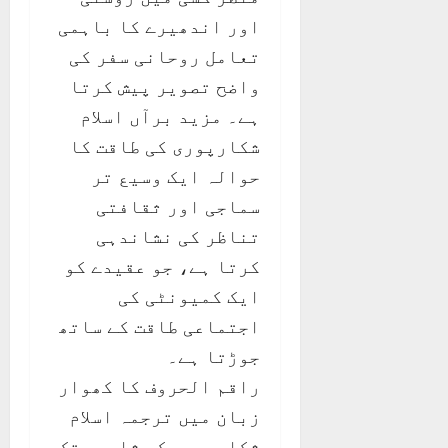
اور اندھیرے کا باہمی
تعامل روحانی سفر کی
واضح تصویر پیش کرتا
ہے۔ مزید برآں اسلام
شکارپوری کی طاقت کا
حوالہ ایک وسیع تر
سماجی اور ثقافتی
تناظر کی نشاندہی
کرتا ہے، جو عقیدے کو
ایک کمیونٹی کی
اجتماعی طاقت کے ساتھ
جوڑتا ہے۔
راقم الحروف کا کھوار
زبان میں ترجمہ اسلام
شکارپوری کی شاعری تک