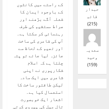
کے راستے میں کانٹوں
حبدار
کے باوجود ایمان کا
قائم
شعلہ آگے بڑھنے اور
)
215
(
صراط مستقیم کی طرف
رہنمائی کر سکتا ہے۔
آپ کی شاعری کی ساخت
اور تھیم کے لحاظ سے
سعدیہ
جائزہ لیا جائے تو پتہ
وحید
چلتا ہے کہ اسلام
)
159
(
شکارپوری نے اپنی
شاعری میں ایک سادہ
لیکن طاقتور ساخت کا
استعمال کیا ہے۔
اشعار ایک خوبصورت
تال میل کی پیروی کرتی