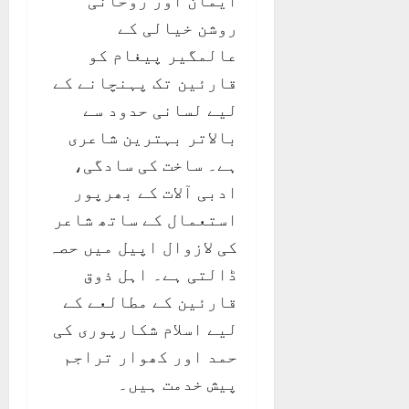
ایمان اور روحانی
روشن خیالی کے
عالمگیر پیغام کو
قارئین تک پہنچانے کے
لیے لسانی حدود سے
بالاتر بہترین شاعری
ہے۔ ساخت کی سادگی،
ادبی آلات کے بھرپور
استعمال کے ساتھ شاعر
کی لازوال اپیل میں حصہ
ڈالتی ہے۔ اہل ذوق
قارئین کے مطالعے کے
لیے اسلام شکارپوری کی
حمد اور کھوار تراجم
پیش خدمت ہیں۔