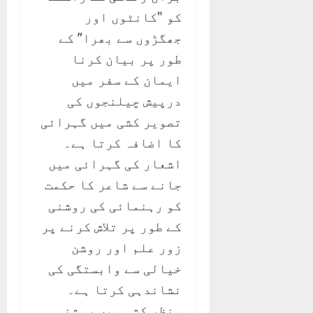
کو "کانٹوں اور
جھگڑوں سے بھرا” کے
طور پر بیان کرنا
ایمان کے سفر میں
درپیش چیلنجوں کی
تصویر کشی میں گہرائی
کا اضافہ کرتا ہے۔
اشعار کی گہرائی میں
جانے سے شاعر کا حکمت
کو رہنمائی کی روشنی
کے طور پر تلاش کرنے پر
زور علم اور روشن
خیالی سے وابستگی کی
نشاندہی کرتا ہے۔
منظر کشی میں روشنی