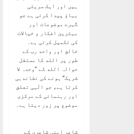
ہیں اور ایک سریلی
بہاؤ پیدا کرتی ہے جو
گہرے موضوعات اور
بہترین افکار و خیالات
کی تکمیل کرتی ہے۔
خالق اور واحد رب کے
طور پر الله کا مستقل
حوالہ الله کے "وحدہ لا
شریک” ہونے کی نشاندہی
کرتا ہے، جو الٰہی تعلق
اور رہنمائی کے مرکزی
موضوع پر زور دیتا ہے۔
شاعر اپنی شاعری کے