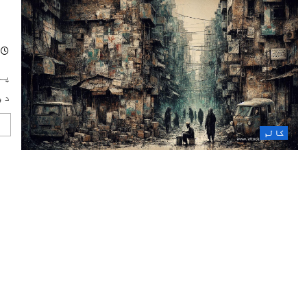
پا
مح
پا
دو
کالم