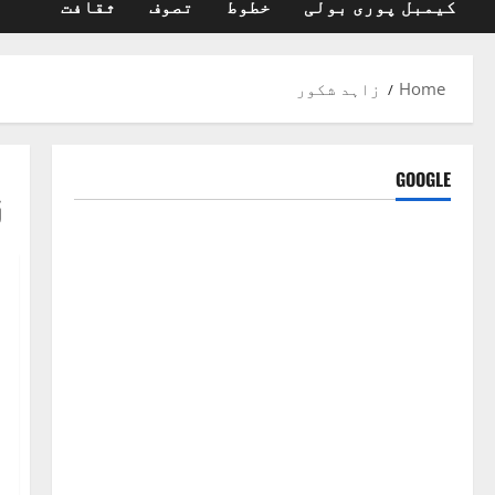
کیمبل پوری بولی
خطوط
تصوف
ثقافت
Home
زاہد شکور
ز
GOOGLE