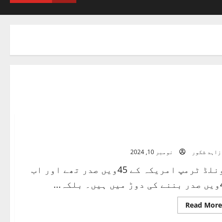
رم پنتالیس، سنتالیس اور امریکن صدر
زاہد شکور
نومبر 10, 2024
ڈونلڈ ٹرمپ امریکہ کے 45ویں صدر تھے اور اب
بلکہ...
Read
Read More
more
about