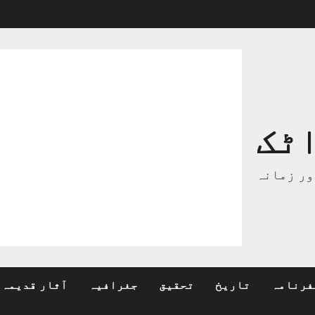
ٹک
ور زمانہ
فرنامہ
تاریخ
تحقیق
جغرافیہ
آثار قدیمہ