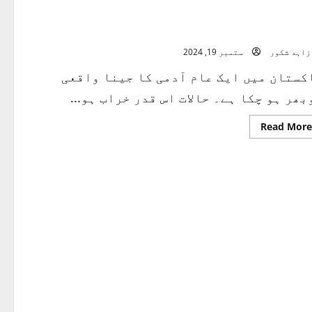
،
چھیالیس
کستان میں عام آدمی کی زندگی: مشکلات،
اور
رومیاں اور سیاسی ناانصافیاں
سنتالیس
“
زاہد شکور
ستمبر 19, 2024
جمہوری
تماشا
یا
کستان میں ایک عام آدمی کا جینا واقعی
جنتا
کا
بھر ہو چکا ہے۔ حالات اس قدر خراب ہو...
حق”
Read
Read More
more
about
پاکستان
میں
عام
آدمی
کی
زندگی:
مشکلات،
محرومیاں
اور
سیاسی
ناانصافیاں