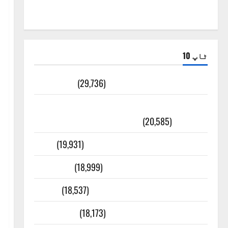
ٹاپ 10
ضلع اٹک کی وجہ تسمیہ
(29,736)
اَھلاً وَ سَھلاً مَرحَباً بِکُم یَا رَمَضَانَ
الکَرِیم
(20,585)
عدل و انصاف قُرآن کی رُو سے
(19,931)
بنی اسرائیل کی کہانی
(18,999)
فرعون کی کہانی ( Pharaoh )
(18,537)
ایک اور کتاب کی چوری
(18,173)