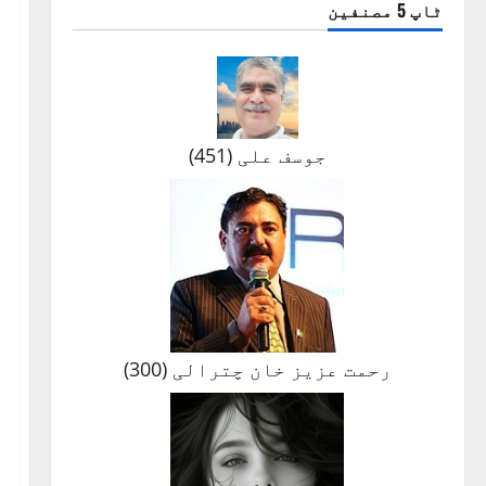
ٹاپ 5 مصنفین
جوسف علی
(
451
)
رحمت عزیز خان چترالی
(
300
)