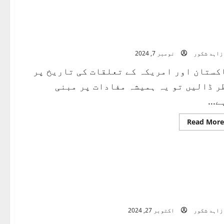
فارم
پنتالیس،
سنتالیس
اور
امریکن
صدر
مپ، امریکن الیکشن اور پاک سیاست
زاہد شکور
نومبر 7, 2024
کستان اور امریکہ کے تعلقات کی تاریخ پر
ر ڈالیں تو یہ ہمیشہ مفادات پر مبنی
ے...
Read
Read More
more
about
ٹرمپ،
امریکن
الیکشن
اور
پاک
سیاست
 عمان بزنس کانفرنس 2024
زاہد شکور
اکتوبر 27, 2024