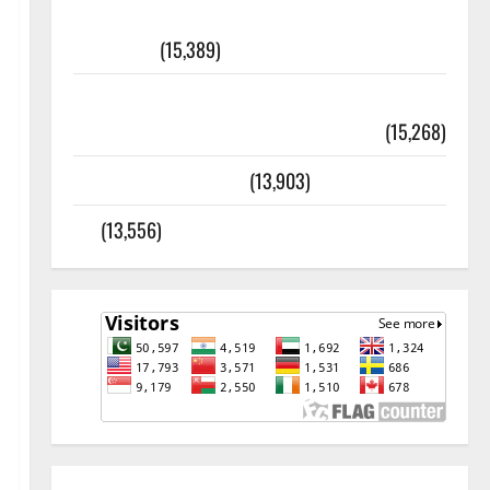
أھلًا و سہلًا اور مرحبا :معنی اور
ثقافتی و مذہبی تاریخ
(15,389)
معلومات مسجدِ نبوی و روضئہ رسول ﷺ
(15,268)
کالا چٹا پہاڑ
(13,903)
رئیس خانہ – کیمبل پور (اٹک)
(13,556)