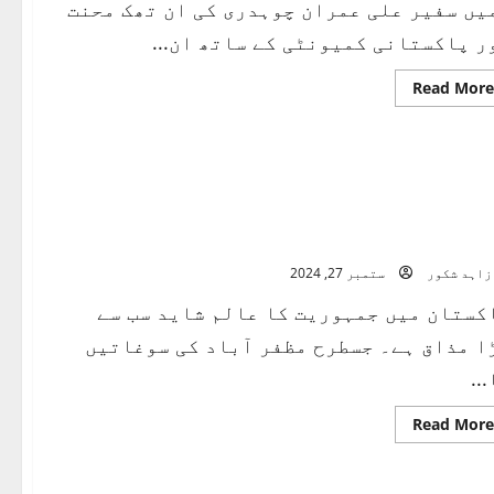
یں سفیر علی عمران چوہدری کی ان تھک محنت
ر پاکستانی کمیونٹی کے ساتھ ان...
Read
Read More
more
about
پاک
عمان
بزنس
کانفرنس
2024
رم پنتالیس ، چھیالیس اور سنتالیس “ جمہوری
اشا یا جنتا کا حق”
زاہد شکور
ستمبر 27, 2024
کستان میں جمہوریت کا عالم شاید سب سے
ا مذاق ہے۔ جسطرح مظفر آباد کی سوغاتیں
..
Read
Read More
more
about
فارم
پنتالیس