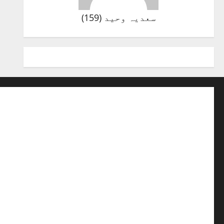
سعدیہ وحید
(
159
)