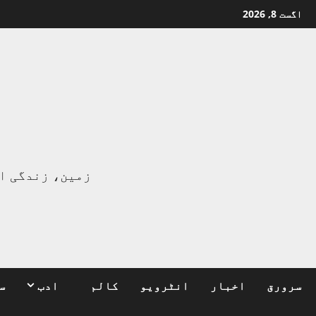
Ski
اگست 8, 2026
t
conten
ا
زمین، زندگی ا
سرورق
اخبار
انٹرویو
کالم
ادب
س