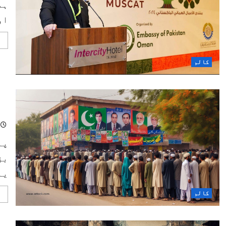
ہم
او
کالم
فا
تم
پا
بڑ
یا.
کالم