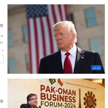
ٹر
پا
نظ
رہ
کالم
پاک