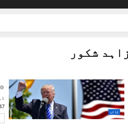
اہد شکور
فا
47ویں صدر بننے کی دوڑ میں ہیں۔ 
کالم