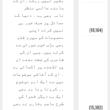
بغیر نہیں رہتے ۔ان کے
سامنے عالمی منظر
نامہ بھی ہے ۔ دنیا کے
مسائل پر صرف غور ہی
نہیں کرتے اپنی
محسوسات کو سپردِ قلم
بھی بڑی خوب صورتی سے
کرتے ہیں۔یہی ان کی
شاعری کی صفت مجھے ان
پر لکھنے پر اکساتی ہے
۔ ان کے آفاقی موضوعات
میں سے ایک اہم موضوع
٫٫ کرونا وبا ،، بھی
ایک ہے دیگر شعرا کی
طرح عاصم بخاری نے بھی