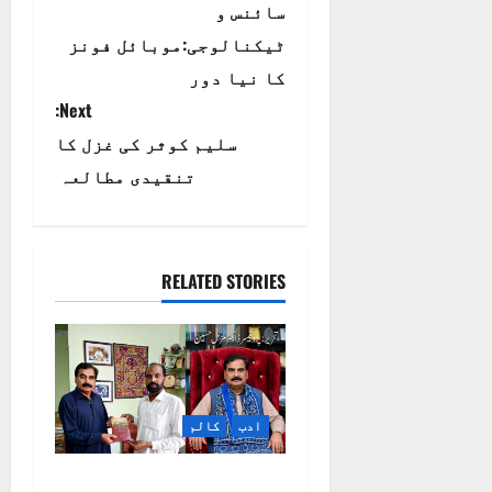
سائنس و
o
ٹیکنالوجی:موبائل فونز
s
کا نیا دور
Next:
t
سلیم کوثر کی غزل کا
n
تنقیدی مطالعہ
a
v
RELATED STORIES
i
g
a
ادب
کالم
t
i
مقبول ذکی مقبول کی