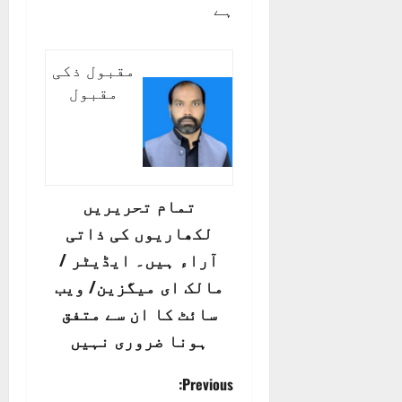
ہے
مقبول ذکی
مقبول
تمام تحریریں
لکھاریوں کی ذاتی
آراء ہیں۔ ایڈیٹر /
مالک ای میگزین/ ویب
سائٹ کا ان سے متفق
ہونا ضروری نہیں
P
Previous: