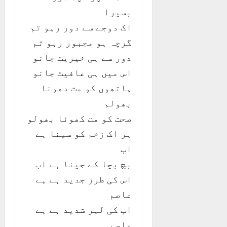
بسیرا
اک دوجے سے دور رہو تم
گرچہ ہو مجبور رہو تم
دور سے ہی خیریت جانو
اس میں ہی عافیت جانو
ہاتھوں کو مت دھونا
بھولم
صحت کو مت کھونا بھولو
ہر اک زخم کو سینا ہے
اب
بچ بچا کے جینا ہے اب
اس کی طرز جدید ہے ہے
عاصم
اب کی لہر شدید ہے ہے
عاصم