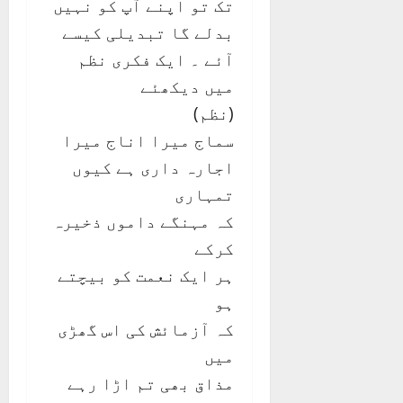
تک تو اپنے آپ کو نہیں
بدلے گا تبدیلی کیسے
آئے ۔ ایک فکری نظم
میں دیکھئے
(نظم)
سماج میرا اناج میرا
اجارہ داری ہے کیوں
تمہاری
کہ مہنگے داموں ذخیرہ
کرکے
ہر ایک نعمت کو بیچتے
ہو
کہ آزمائش کی اس گھڑی
میں
مذاق بھی تم اڑا رہے