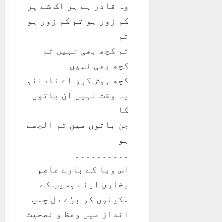
وہ قادر ہے ہر اک شے پر
کم زور ہو تم کم زور ہو
تم
تم کچھ بھی نہیں تم
کچھ بھی نہیں
کچھ ہوش کرو اے نادانو
یہ وقت نہیں ان باتوں
کا
جن باتوں میں تم الجھے
ہو
۔۔۔۔۔۔۔۔۔۔
اس وبا کے بارے عاصم
بخاری اپنے وسیب کے
مکینوں کو بڑے دل چسپ
انداز میں وعظ و نصحیت