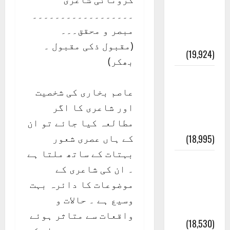
۔۔۔۔۔۔۔۔۔۔۔۔۔۔۔۔۔۔
مبصر و محقق۔۔۔
(مقبول ذکی مقبول ۔
بھکر)
عاصم بخاری کی شخصیت
اور شاعری کا اگر
مطالعہ کیا جائے تو ان
کے ہاں عصری شعور
بہتات کے ساتھ ملتا ہے
۔ ان کی شاعری کے
موضوعات کا دائرہ بہت
وسیع ہے ۔ حالات و
واقعات سے متاثر ہوئے