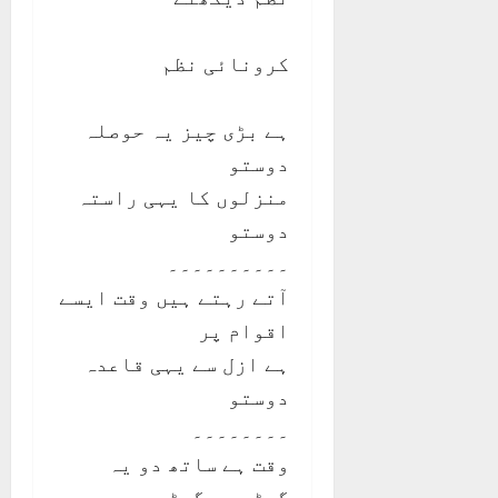
کرونائی نظم
ہے بڑی چیز یہ حوصلہ
دوستو
منزلوں کا یہی راستہ
دوستو
۔۔۔۔۔۔۔۔۔۔
آتے رہتے ہیں وقت ایسے
اقوام پر
ہے ازل سے یہی قاعدہ
دوستو
۔۔۔۔۔۔۔۔
وقت ہے ساتھ دو یہ
گھڑی دو گھڑی