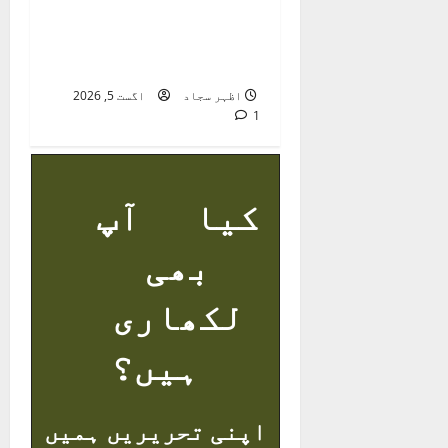
راجہ عرفؔان :
معاشرتی ناہمواریوں
کا نوحہ گر
اظہر سجاد
اگست 5, 2026
1
کیا آپ
بھی
لکھاری
ہیں؟
اپنی تحریریں ہمیں