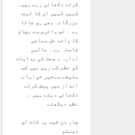
کرتے دکھائی رہے ہیں۔
کہیں کہیں ان کا لہجہ
بزرگانہ بھی ہو جاتا
ہے ۔ اس وائرس سے بچاؤ
کا واحد حل سماجی
فاصلہ ہے ۔ عالمی
ادارہ ء صحت کی ہدایات
کو نظم کے روپ میں کس
سلیقے سےخیر خواہانہ
انداز میں پیش کرتے
دکھائی دیتے ہیں ۔
نظم دیکھئے
چار دن قید یہ کاٹ لو
دوستو