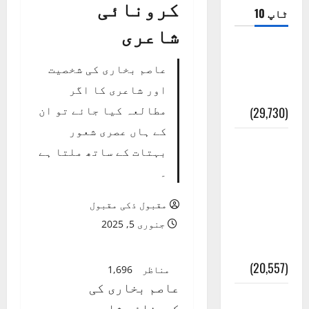
کرونائی
شاعری
عاصم بخاری کی شخصیت
اور شاعری کا اگر
مطالعہ کیا جائے تو ان
کے ہاں عصری شعور
بہتات کے ساتھ ملتا ہے
۔
مقبول ذکی مقبول
جنوری 5, 2025
مناظر
1,696
عاصم بخاری کی
کرونائی شاعری