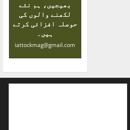
بھیجیں، ہم نئے
لکھنے والوں کی
حوصلہ افزائی کرتے
ہیں۔
iattockmag@gmail.com