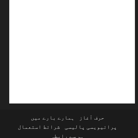
حرف آغاز
ہمارے بارے میں
یویسی پالیسی
شرائط استعمال
ہم سے رابطہ