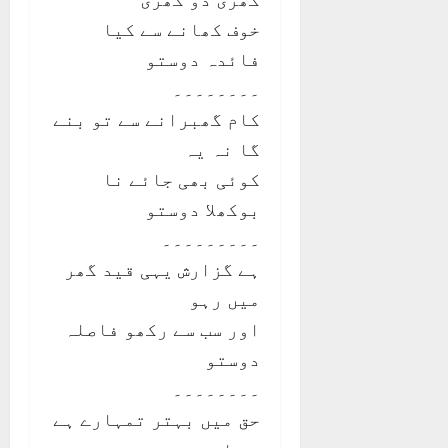
خوف کھانے سے کیا
فائدہ دوستو
۔۔۔۔۔۔۔۔
کام گھبرانے سے تو بنے
گا نہ یہ
کوئی بھی جائے نا
بوکھلا دوستو
۔۔۔۔۔۔۔۔۔
ہے گزارش یہی قید گھر
میں رہو
اور سب سے رکھو فاصلہ
دوستو
۔۔۔۔۔۔۔۔
حق میں بہتر تمہارے ہے