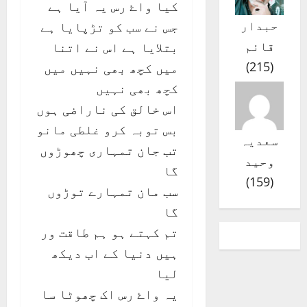
کیا واۓ رس یہ آیا ہے
جس نے سب کو تڑپایا ہے
بتلایا ہے اس نے اتنا
میں کچھ بھی نہیں میں
کچھ بھی نہیں
اس خالق کی ناراضی ہوں
بس توبہ کرو غلطی مانو
تب جان تمہاری چھوڑوں
گا
سب مان تمہارے توڑوں
گا
تم کہتے ہو ہم طاقت ور
ہیں دنیا کے اب دیکھ
لیا
یہ واۓ رس اک چھوٹا سا