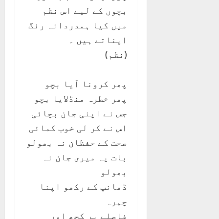
بچوں کے لیے اس نظم
میں کیا ہمدردانہ رنگ
اپناتے ہیں ۔
(نظم)
پھر کرونا آیا بچو
پھر خطرہ منڈلایا بچو
جس نے اپنی جان بچائی
اس نے کر لی خوب کمائی
صحت کے حفظان نہ بھولو
بات یہ میری جان نہ
بھولو
ڈھانپ کے رکھو اپنا
چہرہ
فاصلے پر کچھ اور