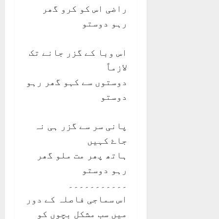
راضی اس کو کرو گھر
رہو دوستو
اس وبا کے گزر جانے تک
لازماً
دوستوں سے کہو گھر رہو
دوستو
پانی سر سے گزر ہی نہ
جاۓ کہیں
ہاتھ پھر مت ملو گھر
رہو دوستو
۔۔۔۔۔۔۔۔۔۔۔
اس سماجی فاصلہ کے دور
میں سب مشکل بچوں کو