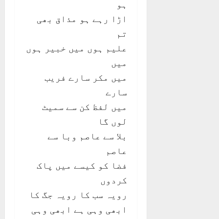
ہو
اڑا رہے ہو مذاق بھی
تم
علیم ہوں میں خبیر ہوں
میں
میں مکر سارے فریب
سارے
میں لفظ کن سے سمیٹ
لوں گا
بلا سے عاصم وبا سے
عاصم
فضا کو کیسے میں پاک
کردوں
رویہ سب کا رویہ جگ کا
ابھی وہی ہے ابھی وہی