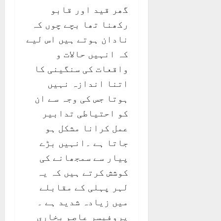
گھر قید اور قابو
رکھنا تھا بچے چوں کہ
نادان ہوتے ہیں اس لیے
کہ انہیں حالات و
واقعات کی سنگینی کا
اتنا اندازہ نہیں
ہوتا جس کی وجہ سے ان
کو احتیاطی تدابیر
عمل کرانا مشکل ہو
جاتا ہے ۔انہیں بڑے
پیار سے سمجھانے کی
کوشش کرتے ہیں کہ یہ
لہر پہلی کے مقابلے
میں زیادہ شدید ہے ۔
پروفیسر عاصم بخاری