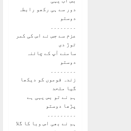
بس اب یہی
دور سے ہی رکھو رابطہ
دوستو
۔۔۔۔۔۔۔۔
عزم سے جس نے اس کی کمر
توڑ دی
سامنے آپ کے چائنہ
دوستو
۔۔۔۔۔۔۔۔
زندہ قوموں کو دیکھا
گیا متحد
ہم نے تو بس یہی ہے
پڑھا دوستو
۔۔۔۔۔۔۔۔۔
ہم نے بھی اس وبا کا گلا