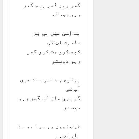
گھر رہو گھر رہو گھر
رہو دوستو
ہے اِسی میں ہی بس
عافیت آپ کی
کچھ کرو مت کرو گھر
رہو دوستو
بہتری ہے اسی بات میں
آپ کی
گر مری مان لو گھر رہو
دوستو
خوش نہیں رب مرا ہم سے
ناراض ہے