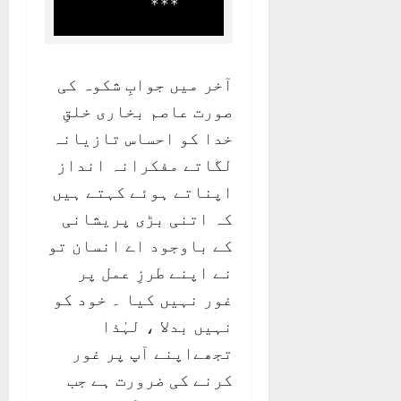
        ***
آخر میں جوابِ شکوہ کی
صورت عاصم بخاری خلقِ
خدا کو احساس تازیانہ
لگاتے مفکرانہ انداز
اپناتے ہوئے کہتے ہیں
کہ اتنی بڑی پریشانی
کے باوجود اے انسان تو
نے اپنے طرزِ عمل پر
غور نہیں کیا ۔ خود کو
نہیں بدلا ، لہٰذا
تجھےاپنے آپ پر غور
کرنے کی ضرورت ہے جب