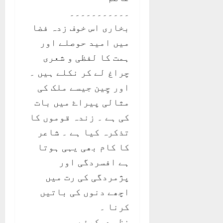
۔۔۔۔۔۔۔۔۔۔۔
بخاری اس خوف زدہ فضا
میں امید حوصلے اور
ہمت کا لفظی و شعری
چراغ لے کر نکلے ہیں ۔
اور چِین جیسے ملک کی
مثالی پیراۓ میں بات
کی ہے ۔ زندہ قوموں کا
تذکرہ کیا ہے ۔ شاعر
کا کام بھی یہی ہوتا
ہے افسردگی اور
پژمردگی کی رت میں
اچھے دنوں کی باتیں
کرنا ۔
نظم دیکھئے