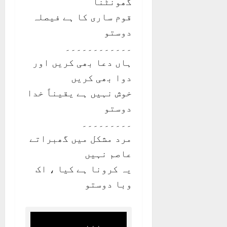
گھونٹنا
قوم ساری کا ہے فیصلہ
دوستو
۔۔۔۔۔۔۔۔۔۔۔۔
ہاں دعا بھی کریں اور
دوا بھی کریں
خوش نہیں ہے یقیناً خدا
دوستو
۔۔۔۔۔۔۔۔۔
مرد مشکل میں گھبراتے
عاصم نہیں
یہ کرونا ہے کیا ، اک
وبا دوستو