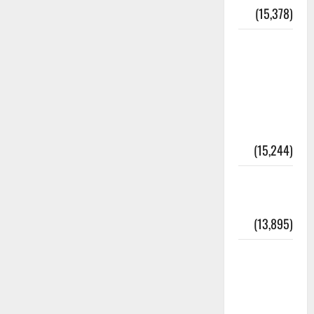
(15,378)
معلومات
مسجدِ
نبوی و
روضئہ
رسول ﷺ
(15,244)
کالا چٹا
پہاڑ
(13,895)
رئیس
خانہ –
کیمبل