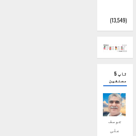
پور
(اٹک)
(13,549)
ٹاپ 5
مصنفین
جوسف
علی