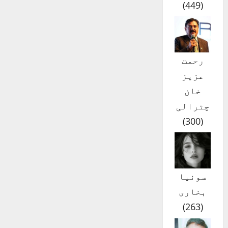
)
449
(
رحمت
عزیز
خان
چترالی
)
300
(
سونیا
بخاری
)
263
(