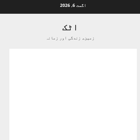
Ski
اگست 6, 2026
t
conten
اٹک
زمین، زندگی اور زمانہ