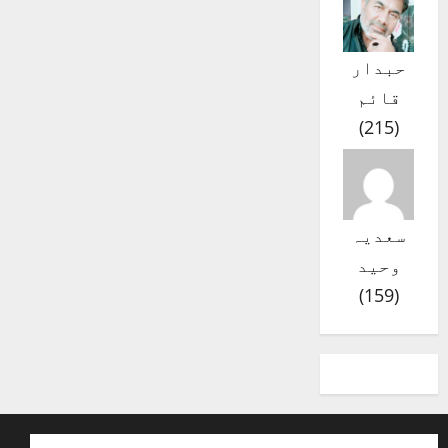
حبدار
قائم
)
215
(
سعدیہ
وحید
)
159
(