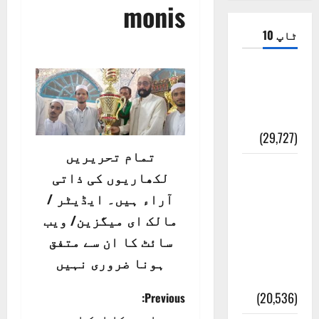
monis
ٹاپ 10
ضلع اٹک
کی وجہ
تسمیہ
(29,727)
تمام تحریریں
اَھلاً وَ
لکھاریوں کی ذاتی
سَھلاً
آراء ہیں۔ ایڈیٹر /
مَرحَباً
مالک ای میگزین/ ویب
بِکُم یَا
سائٹ کا ان سے متفق
رَمَضَانَ
ہونا ضروری نہیں
الکَرِیم
P
(20,536)
Previous: