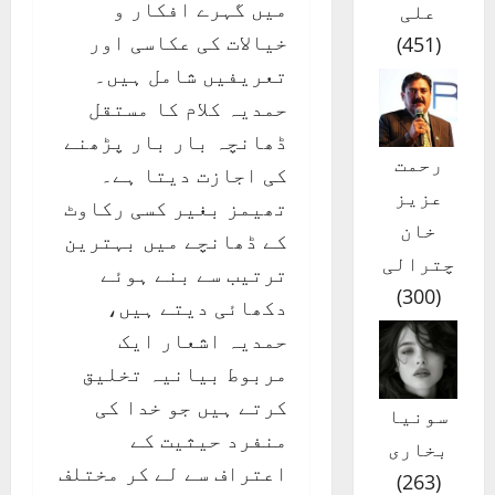
میں گہرے افکار و
علی
خیالات کی عکاسی اور
)
451
(
تعریفیں شامل ہیں۔
حمدیہ کلام کا مستقل
ڈھانچہ بار بار پڑھنے
رحمت
کی اجازت دیتا ہے۔
عزیز
تھیمز بغیر کسی رکاوٹ
خان
کے ڈھانچے میں بہترین
چترالی
ترتیب سے بنے ہوئے
)
300
(
دکھائی دیتے ہیں،
حمدیہ اشعار ایک
مربوط بیانیہ تخلیق
کرتے ہیں جو خدا کی
سونیا
منفرد حیثیت کے
بخاری
اعتراف سے لے کر مختلف
)
263
(