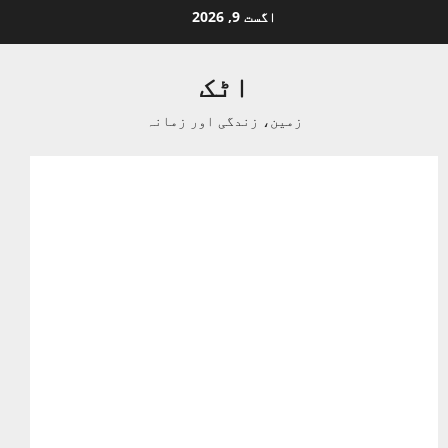
Ski
اگست 9, 2026
t
conten
اٹک
زمین، زندگی اور زمانہ