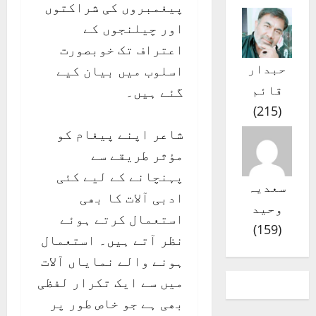
پیغمبروں کی شراکتوں
اور چیلنجوں کے
اعتراف تک خوبصورت
حبدار
اسلوب میں بیان کیے
قائم
گئے ہیں۔
)
215
(
شاعر اپنے پیغام کو
مؤثر طریقے سے
پہنچانے کے لیے کئی
سعدیہ
ادبی آلات کا بھی
وحید
استعمال کرتے ہوئے
)
159
(
نظر آتے ہیں۔ استعمال
ہونے والے نمایاں آلات
میں سے ایک تکرار لفظی
بھی ہے جو خاص طور پر