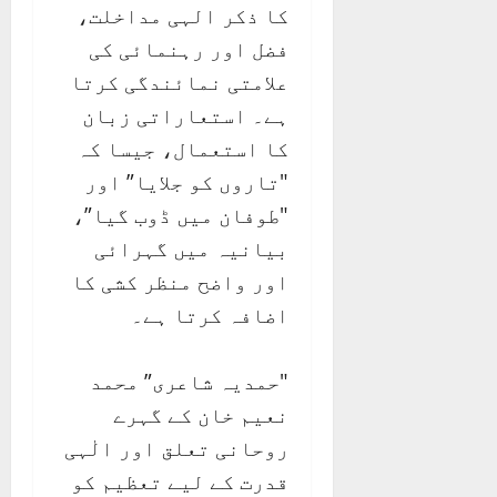
کا ذکر الہی مداخلت،
فضل اور رہنمائی کی
علامتی نمائندگی کرتا
ہے۔ استعاراتی زبان
کا استعمال، جیسا کہ
"تاروں کو جلایا” اور
"طوفان میں ڈوب گیا”،
بیانیہ میں گہرائی
اور واضح منظر کشی کا
اضافہ کرتا ہے۔
"حمدیہ شاعری” محمد
نعیم خان کے گہرے
روحانی تعلق اور الٰہی
قدرت کے لیے تعظیم کو