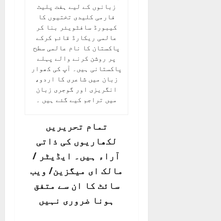
زبانوں کے لیے ہفت پلیٹ
فارمی کلیدی تختیوں کا
کیبورڈ سافٹویئر بنا کر
عالمی ریکارڈ قائم کرکے
پاکستان کا نام عالمی سطح
پر روشن کرنے والے پہلے
پاکستانی ہیں۔ آپ کی کھوار
زبان میں شاعری کا اردو،
انگریزی اور گوجری زبان
میں تراجم کیے گئے ہیں ۔
تمام تحریریں
لکھاریوں کی ذاتی
آراء ہیں۔ ایڈیٹر /
مالک ای میگزین/ ویب
سائٹ کا ان سے متفق
ہونا ضروری نہیں