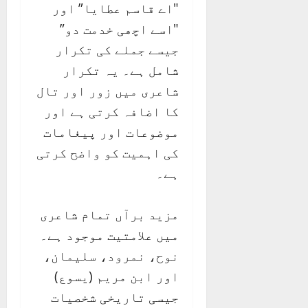
"اے قاسم عطایا” اور
"اسے اچھی خدمت دو”
جیسے جملے کی تکرار
شامل ہے۔ یہ تکرار
شاعری میں زور اور تال
کا اضافہ کرتی ہے اور
موضوعات اور پیغامات
کی اہمیت کو واضح کرتی
ہے۔
مزید برآں تمام شاعری
میں علامتیت موجود ہے۔
نوح، نمرود، سلیمان،
اور ابن مریم (یسوع)
جیسی تاریخی شخصیات