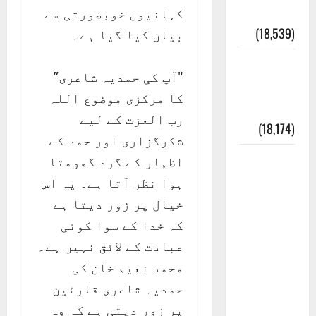
Pharaoh )
کہانیوں خوبصورتی سے
(18,539)
بیان کیا گیا ہے۔
ایک اور
"آپ کی حمدیہ شاعری”
کتاب کی
کا مرکزی موضوع اللہ
چوری
رب العزت کے لیے
(18,174)
شکرگزاری اور حمد کے
أھلًا و
اظہار کے گرد گھومتا
سہلًا
ہوا نظر آتا ہے۔ یہ اس
اور
خیال پر زور دیتا ہے
مرحبا
کہ خدا کے سوا کوئی
:معنی
عبادت کے لائق نہیں ہے۔
اور
محمد نعیم خان کی
ثقافتی
حمدیہ شاعری قارئین
و مذہبی
پر زور دیتی ہے کہ وہ