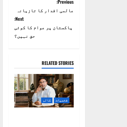
P
Previous:
عالمی اقدار کا تازیانہ
o
Next:
s
پاکستان پر عوام کا کوئی
t
حق نہیں؟
n
a
RELATED STORIES
v
i
g
شخصیات
کالم
a
سید حبدار قائم: سپاہی
t
سے سخن ور تک