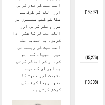
تاریخ
انسانیت کی قدر کریں
(15,392)
اور الله کی طرف سے
عطا کی گئی نعمتوں پر
معلومات
غور و فکر کریں اور
مسجدِ
الله تعالیٰ کا شکر ادا
نبوی و
کریں۔ یہ حمدیہ نظم
روضئہ
انسانیت کی رہنمائی
رسول ﷺ
میں انبیاء کے اہم
(15,276)
کردار کو اجاگر کرتی
کالا چٹا
ہے اور ان کے لیے
پہاڑ
عقیدت اور محبت کا
(13,908)
جذبہ پیدا کرنے کی
کوشش کرتی ہے۔
رئیس
خانہ –