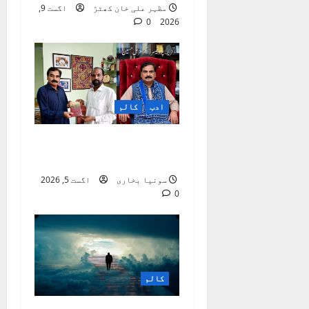
i
مظہر علی خان کھٹڑ
اگست 9,
0
2026
o
n
ادب
کالم
مقبول ذکی مقبول کی
شاعری پر ایک نظر
سونیا بخاری
اگست 5, 2026
0
کالم