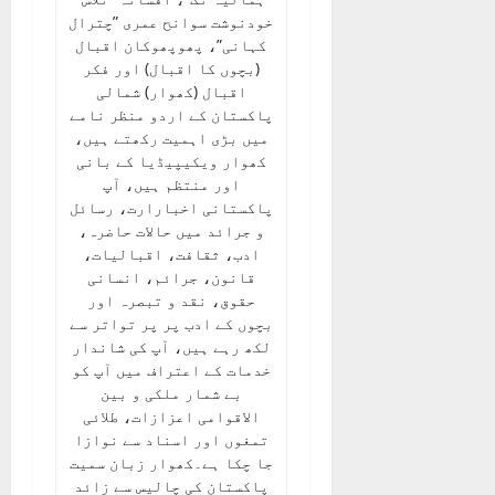
خودنوشت سوانح عمری ”چترال
کہانی”، پھوپھوکان اقبال
(بچوں کا اقبال) اور فکر
اقبال (کھوار) شمالی
پاکستان کے اردو منظر نامے
میں بڑی اہمیت رکھتے ہیں،
کھوار ویکیپیڈیا کے بانی
اور منتظم ہیں، آپ
پاکستانی اخبارارت، رسائل
و جرائد میں حالات حاضرہ،
ادب، ثقافت، اقبالیات،
قانون، جرائم، انسانی
حقوق، نقد و تبصرہ اور
بچوں کے ادب پر پر تواتر سے
لکھ رہے ہیں، آپ کی شاندار
خدمات کے اعتراف میں آپ کو
بے شمار ملکی و بین
الاقوامی اعزازات، طلائی
تمغوں اور اسناد سے نوازا
جا چکا ہے۔کھوار زبان سمیت
پاکستان کی چالیس سے زائد