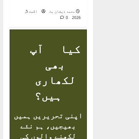
موت ایک اٹل حقیقت ہے
محمد ذیشان بٹ
اگست 5,
0
2026
کیا آپ
بھی
لکھاری
ہیں؟
اپنی تحریریں ہمیں
بھیجیں، ہم نئے
لکھنے والوں کی