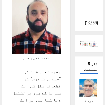
کیمبل
پور
(اٹک)
(13,559)
محمد نعیم خان
ٹاپ 5
مصنفین
محمد نعیم خان کی
"حمدیہ شاعری” کو
قطعاتی شکل کی ایک
سیریز کے طور پر تشکیل
دیا گیا ہے، ہر ایک
جوسف