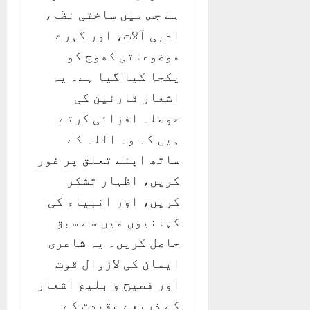
ہے جس میں ساختی نظم،
ادبی آلات، اور گہرے
موضوعاتی کھوج کو
یکجا کیا گیا ہے۔ یہ
اشعار قارئین کی
حوصلہ افزائی کرتے
ہیں کہ وہ اللہ کے
ساتھ اپنے تعلق پر غور
کریں، اظہار تشکر
کریں، اور انبیاء کی
کہانیوں میں سے سبق
حاصل کریں۔ یہ شاعری
ایمان کی لازوال قوت
اور فصیح و بلیغ اشعار
کے ذریعے عقیدت کے