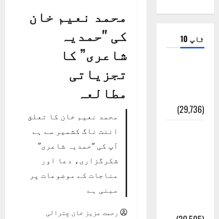
محمد نعیم خان
کی "حمدیہ
ٹاپ 10
شاعری” کا
ضلع اٹک
تجزیاتی
کی وجہ
مطالعہ
تسمیہ
(29,736)
محمد نعیم خان کا تعلق
اَھلاً وَ
اننت ناگ کشمیر سے ہے
سَھلاً
آپ کی “حمدیہ شاعری”
مَرحَباً
شکرگزاری، دعا اور
بِکُم یَا
مناجات کے موضوعات پر
رَمَضَانَ
مبنی ہے
الکَرِیم
رحمت عزیز خان چترالی