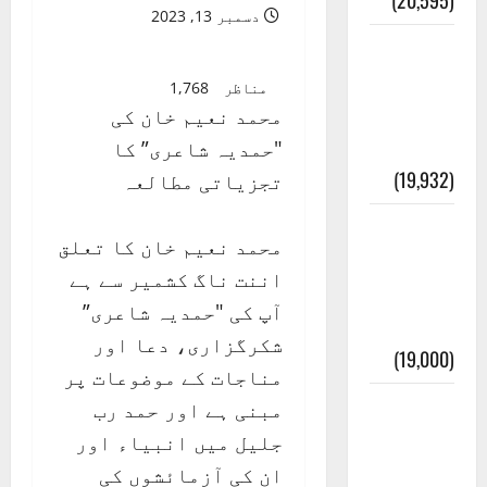
(20,595)
دسمبر 13, 2023
عدل و
انصاف
مناظر
1,768
قُرآن کی
محمد نعیم خان کی
رُو سے
"حمدیہ شاعری” کا
(19,932)
تجزیاتی مطالعہ
بنی
محمد نعیم خان کا تعلق
اسرائیل
اننت ناگ کشمیر سے ہے
کی
آپ کی "حمدیہ شاعری”
کہانی
شکرگزاری، دعا اور
(19,000)
مناجات کے موضوعات پر
فرعون
مبنی ہے اور حمد رب
کی
جلیل میں انبیاء اور
کہانی (
ان کی آزمائشوں کی