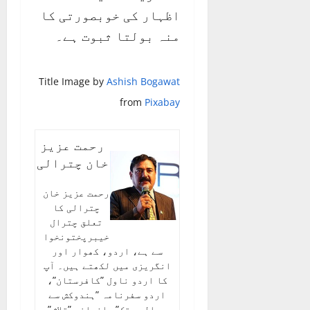
اظہار کی خوبصورتی کا
منہ بولتا ثبوت ہے۔
Title Image by
Ashish Bogawat
from
Pixabay
رحمت عزیز
خان چترالی
رحمت عزیز خان
چترالی کا
تعلق چترال
خیبرپختونخوا
سے ہے، اردو، کھوار اور
انگریزی میں لکھتے ہیں۔ آپ
کا اردو ناول ”کافرستان”،
اردو سفرنامہ ”ہندوکش سے
ہمالیہ تک”، افسانہ ”تلاش”