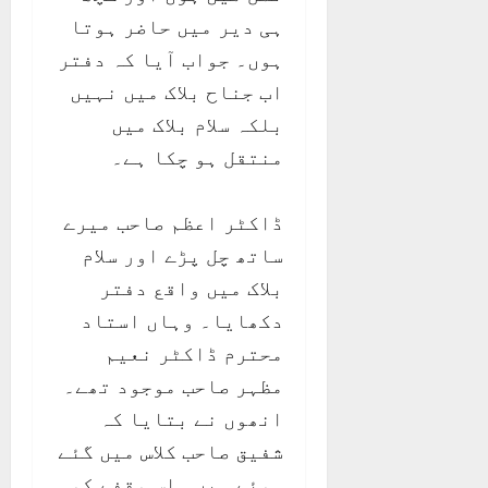
ہی دیر میں حاضر ہوتا
ہوں۔ جواب آیا کہ دفتر
اب جناح بلاک میں نہیں
بلکہ سلام بلاک میں
منتقل ہو چکا ہے۔
ڈاکٹر اعظم صاحب میرے
ساتھ چل پڑے اور سلام
بلاک میں واقع دفتر
دکھایا۔ وہاں استاد
محترم ڈاکٹر نعیم
مظہر صاحب موجود تھے۔
انھوں نے بتایا کہ
شفیق صاحب کلاس میں گئے
ہوئے ہیں۔ اس وقفے کو