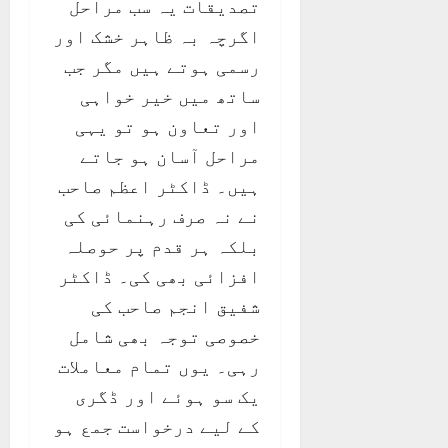
تصدیقات یہ سب مراحل
اگرچہ بہ ظاہر خشک اور
رسمی ہوتے ہیں مگر جب
ساتھ میں خیر خواہی
اور تعاون ہو تو یہی
مراحل آسان ہو جاتے
ہیں۔ ڈاکٹر اعظم صاحب
نے نہ صرف رہنمائی کی
بلکہ ہر قدم پر حوصلہ
افزائی بھی کی۔ ڈاکٹر
شفیق انجم صاحب کی
خصوصی توجہ بھی شامل
رہی۔ یوں تمام معاملات
یک سو ہوئے اور ڈگری
کے لیے درخواست جمع ہو