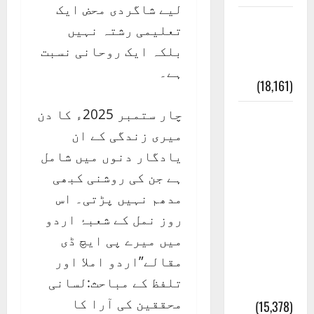
لیے شاگردی محض ایک
ایک اور
تعلیمی رشتہ نہیں
کتاب کی
بلکہ ایک روحانی نسبت
چوری
ہے۔
(18,161)
چار ستمبر 2025ء کا دن
أھلًا و
میری زندگی کے ان
سہلًا
یادگار دنوں میں شامل
اور
ہے جن کی روشنی کبھی
مرحبا
مدھم نہیں پڑتی۔ اس
:معنی
روز نمل کے شعبۂ اردو
اور
میں میرے پی ایچ ڈی
ثقافتی
مقالے”اردو املا اور
و مذہبی
تلفظ کے مباحث:لسانی
تاریخ
محققین کی آرا کا
(15,378)