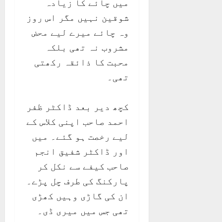
میں چائے کا زیادہ
شوقین نہیں مگر اس روز
وہ چائے میرے لیے محض
مشروب نہ تھی بلکہ
محبت کا ذائقہ رکھتی
تھی۔
کچھ دیر بعد ڈاکٹر ظفر
احمد صاحب اپنی کلاس کے
لیے رخصت ہو گئے۔ میں
اور ڈاکٹر شفیق انجم
صاحب کیفے سے نکل کر
پارکنگ کی طرف چل پڑے۔
ان کی گاڑی وہیں کھڑی
تھی جس میں میری ڈی۔