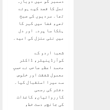
دسمبر کو میں دوبارہ
نمل کا قصد کیے ہوئے
تھا۔ سردیوں کی صبح
تھی، فضا میں کہر کا
ہلکا سا پردہ اور دل
میں نئی منزل کی امید۔
شعبۂ اردو کے
کوآرڈینیٹر، ڈاکٹر
محمد اعظم صاحب نے حسبِ
معمول شفقت اور خلوص
سے میرا استقبال کیا۔
دفتر کی رسمی
کارروائیاں، کاغذات
کی جانچ، دست خط،