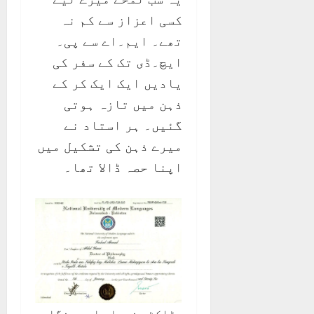
کسی اعزاز سے کم نہ
تھے۔ ایم۔اے سے پی۔
ایچ۔ڈی تک کے سفر کی
یادیں ایک ایک کر کے
ذہن میں تازہ ہوتی
گئیں۔ ہر استاد نے
میرے ذہن کی تشکیل میں
اپنا حصہ ڈالا تھا۔
ڈاکٹر فرہاد احمد فگار