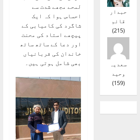
لمحے مجھے شدت سے
حبدار
احساس ہوا کہ ایک
قائم
شاگرد کی کامیابی کے
)
215
(
پیچھے استاد کی محنت
اور دعا کے ساتھ ساتھ
خاندان کی قربانیاں
بھی شامل ہوتی ہیں۔
سعدیہ
وحید
)
159
(