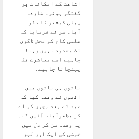
اشاعت کے امکانات پر
گفتگو ہوئی۔ شاردہ
پبلی کیشنز کا ذکر
آیا۔ سر نے فرمایا کہ
علمی کام کو محض ڈگری
تک محدود نہیں رہنا
چاہیے اسے معاشرے تک
پہنچانا چاہیے۔
باتوں ہی باتوں میں
انھوں نے وعدہ کیا کہ
عید کے بعد بچوں کو لے
کر مظفرآباد آئیں گے۔
یہ وعدہ سن کر دل میں
خوشی کی ایک اور لہر