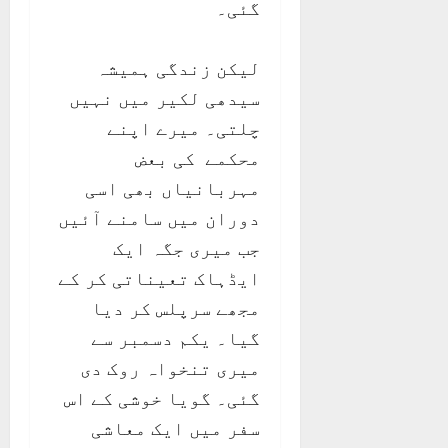
گئی۔
لیکن زندگی ہمیشہ
سیدھی لکیر میں نہیں
چلتی۔ میرے اپنے
محکمے کی بعض
مہربانیاں بھی اسی
دوران میں سامنے آئیں
جب میری جگہ ایک
ایڈہاک تعیناتی کر کے
مجھے سرپلس کر دیا
گیا۔ یکم دسمبر سے
میری تنخواہ روک دی
گئی۔ گویا خوشی کے اس
سفر میں ایک معاشی