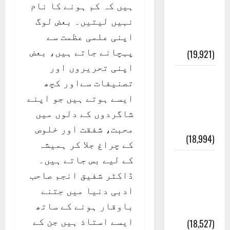
ہیں کہ کم ہونے کا نام
انصاف
نہیں لیتیں۔ بعض لوگ
قُرآن کی
اپنی علمی عظمت سے
رُو سے
پہچانے جاتے ہیں، بعض
(19,921)
اپنی تحریروں اور
بنی
تصنیفات سےاور کچھ
اسرائیل
ایسے ہوتے ہیں جو اپنے
کی
شاگردوں کے دلوں میں
کہانی
محبت، شفقت اور خلوص
(18,994)
کے چراغ جلا کر ہمیشہ
کے لیے بس جاتے ہیں۔
فرعون
ڈاکٹر شفیق انجم صاحب
کی
ادبی دنیا میں جتنے
کہانی (
باوقار ہونے کے ساتھ
Pharaoh )
ایسے استاذ ہیں جن کے
(18,527)