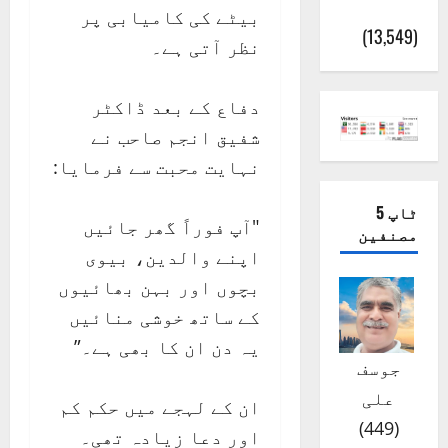
(اٹک)
بیٹے کی کامیابی پر
(13,549)
نظر آتی ہے۔
دفاع کے بعد ڈاکٹر
شفیق انجم صاحب نے
نہایت محبت سے فرمایا:
ٹاپ 5
"آپ فوراً گھر جائیں
مصنفین
اپنے والدین، بیوی
بچوں اور بہن بھائیوں
کے ساتھ خوشی منائیں
یہ دن ان کا بھی ہے۔”
جوسف
علی
ان کے لہجے میں حکم کم
)
449
(
اور دعا زیادہ تھی۔