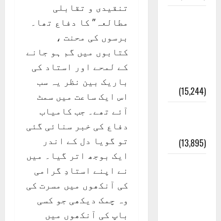
تنقیدی و تقابلی
معلومات
مطالعہ” کا دفاع تھا۔
مسجدِ
برسوں کی محنت ،
نبوی و
کتابوں میں گم ہو جانے
روضئہ
کے لمحے اور استاد کی
رسول ﷺ
باریک بین نظر یہ سب
(15,244)
اس ایک ساعت میں سمٹ
آئے تھے۔ جب کامیاب
کالا چٹا
دفاع کی خبر سنائی گئی
پہاڑ
تو گویا دل کے اندر
(13,895)
ایک بوجھ اتر گیا۔ میں
رئیس
نے اپنے استادِ گرامی
خانہ –
کی آنکھوں میں مسرت کی
کیمبل
وہ چمک دیکھی جو کسی
پور
باپ کی آنکھوں میں