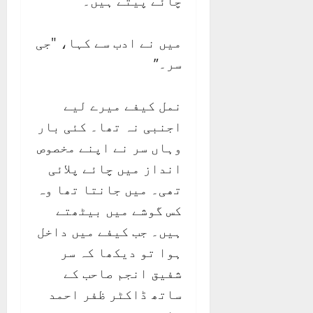
چائے پیتے ہیں۔”
میں نے ادب سے کہا، "جی
سر۔”
نمل کیفے میرے لیے
اجنبی نہ تھا۔ کئی بار
وہاں سر نے اپنے مخصوص
انداز میں چائے پلائی
تھی۔ میں جانتا تھا وہ
کس گوشے میں بیٹھتے
ہیں۔ جب کیفے میں داخل
ہوا تو دیکھا کہ سر
شفیق انجم صاحب کے
ساتھ ڈاکٹر ظفر احمد