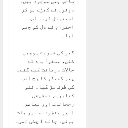
صاحب بھی موجود ہیں۔
دونوں نے کھڑے ہو کر
استقبال کیا۔ اس
احترام نے دل کو چھو
لیا۔
گھر کی خیریت پوچھی
گئی، مظفرآباد کے
حالات دریافت کیے گئے۔
پھر گفتگو کا رخ ادب
کی طرف مڑ گیا۔ نئی
کتابوں، تحقیقی
رجحانات اور معاصر
ادبی منظرنامے پر بات
ہوئی۔ چائے آ چکی تھی۔