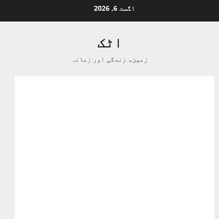
Ski
اگست 6, 2026
t
conten
اٹک
زمین، زندگی اور زمانہ