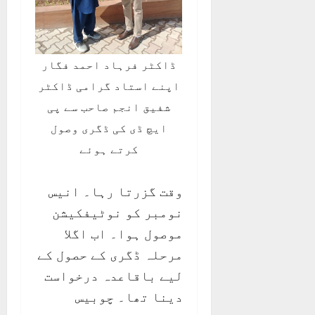
ڈاکٹر فرہاد احمد فگار
اپنے استاد گرامی ڈاکٹر
شفیق انجم صاحب سے پی
ایچ ڈی کی ڈگری وصول
کرتے ہوئے
وقت گزرتا رہا۔ انیس
نومبر کو نوٹیفکیشن
موصول ہوا۔ اب اگلا
مرحلہ ڈگری کے حصول کے
لیے باقاعدہ درخواست
دینا تھا۔ چوبیس