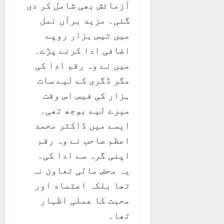
آزمائش بھی شامل کر دی
گئی۔ مزید برآں نمل
میں تیس ہزار روپے
اضافی ادا کرنے پڑے۔
میں نے وہ رقم ادا کی
مگر ڈگری کے لیے سات
ہزار کی فیس اس وقت
میرے لیے بوجھ تھی۔
ایسے میں ڈاکٹر محمد
اعظم صاحب نے وہ رقم
اپنی گرہ سے ادا کی۔
یہ محض مالی تعاون نہ
تھا بلکہ اعتماد اور
محبت کا عملی اظہار
تھا۔