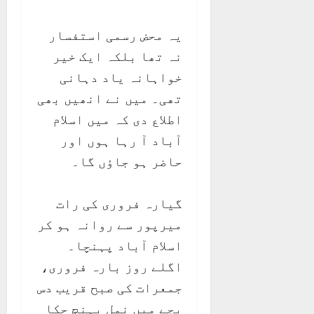
یہ محض رسمی استفسار
نہ تھا بلکہ ایک خیر
خواہانہ یاد دہانی
تھی۔ میں نے انھیں بھی
اطلاع دی کہ میں اسلام
آباد آ رہا ہوں اور
حاضر ہو جاؤں گا۔
گیارہ فروری کی رات
میرپور سے روانہ ہو کر
اسلام آباد پہنچا۔
اگلے روز بارہ فروری،
جمعرات کی صبح قریب دس
بجے میں نمل پہنچ چکا