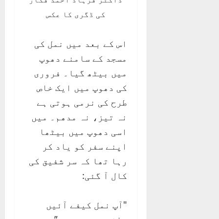
کی ڈگری کا عکس
اس کے بعد میں نمل کی
مسجد کے سامنے دھوپ
میں بیٹھ گیا۔ فروری
کی دھوپ میں ایک خاص
طرح کی نرمی ہوتی ہے
نہ تیز، نہ مدھم۔ میں
اسی دھوپ میں بیٹھا
اپنے سفر کو یاد کر
رہا تھا کہ سر شفیق کی
کال آ گئی:
"آپ نمل کیفے آئیں