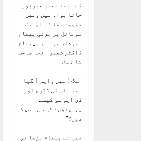
کے سلسلے میں میرپور
جانا ہوا۔ میں وہیں
موجود تھا کہ اچانک
موبائل پر برقی پیغام
نمودار ہوا۔ یہ پیغام
ڈاکٹر شفیق انجم صاحب
کا تھا:
"سلام! میں واپس آ گیا
تھا۔ آپ کی ڈگری اور
ڈی ایم سی کیسے
پہنچاؤں؟ ٹی سی ایس کر
دوں؟”
میں نے پیغام پڑھا تو