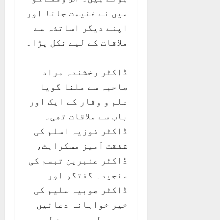
میں نے غنیمت جانا اور
اپنے دیگر اساتذہ سے
ملاقات کے لیے نکل پڑا۔
ڈاکٹر رخشندہ مراد
صاحبہ سے ملنا گویا
علم و وقار کے ایک اور
باب سے ملاقات تھی۔
ڈاکٹر فوزیہ اسلم کی
شفقت آمیز مسکراہٹ،
ڈاکٹر عنبرین تبسم کی
سنجیدہ گفتگو اور
ڈاکٹر صوبیہ سلیم کی
خیر خواہانہ دعائیں
یہ سب لمحے میرے لیے