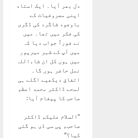
دل بھر آیا۔ ایک استاد
اپنی مصروفیات کے
باوجود شاگرد کی ڈگری
کی فکر میں تھا۔ میں
نے فوراً جواب دیا کہ
میں آپ کے شہر میرپور
میں ہوں کل ان شاءاللہ
نمل حاضر ہوں گا۔
اتفاق دیکھیے اگلے ہی
لمحے ڈاکٹر محمد اعظم
صاحب کا پیغام آیا:
"السلام علیکم ڈاکٹر
صاحب، پی سی ڈی ہو گئی
کیا؟”