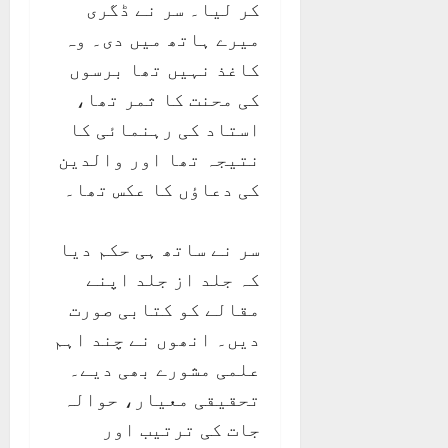
کر لیا۔ سر نے ڈگری
میرے ہاتھ میں دی۔ وہ
کاغذ نہیں تھا برسوں
کی محنت کا ثمر تھا،
استاد کی رہنمائی کا
نتیجہ تھا اور والدین
کی دعاؤں کا عکس تھا۔
سر نے ساتھ ہی حکم دیا
کہ جلد از جلد اپنے
مقالے کو کتابی صورت
دیں۔ انھوں نے چند اہم
علمی مشورے بھی دیے۔
تحقیقی معیار، حوالہ
جات کی ترتیب اور