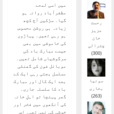
میں اسی لمحے
مظفرآباد روانہ ہو
گیا۔ سڑکیں آج کچھ
رحمت
زیادہ ہی روشن محسوس
عزیز
ہو رہی تھیں۔ پہاڑوں
خان
کی خاموشی میں بھی
چترالی
جیسے مبارک باد کی
)
300
(
سرگوشیاں شامل تھیں۔
موبائل فون کی گھنٹی
مسلسل بجتی رہی ایک کے
سونیا
بعد ایک کال اور مبارک
بخاری
باد کا سلسلہ جاری۔
)
263
(
گھر پہنچا تو اہلِ خانہ
کی آنکھوں میں فخر اور
خوشی کی نمی تھی۔ اس