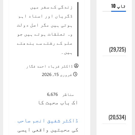
ٹاپ 10
زندگی کے سفر میں
ڈگریاں اور اسناد اہم
ضلع اٹک
ہوتی ہیں مگر اصل دولت
کی وجہ
وہ تعلقات ہوتے ہیں جو
تسمیہ
علم کے رشتے سے بندھتے
(29,725)
ہیں۔
اَھلاً وَ
ڈاکٹر فرہاد احمد فگار
سَھلاً
فروری 15, 2026
مَرحَباً
بِکُم یَا
مناظر
6,676
رَمَضَانَ
اک باب محبت کا
الکَرِیم
(20,534)
ڈاکٹر شفیق انجم صاحب
کی محبتیں واقعی ایسی
عدل و