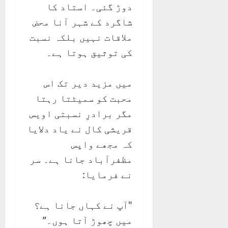
دوڑ گئی۔ استاد کا
شاگرد کے شہر آنا محض
ملاقات نہیں بلکہ نسبت
کی توثیق ہوتا ہے۔
میں مزید دیر تک اس
محبت کو سمیٹتا رہتا
مگر برادرِ نسبتی اویس
قریشی کال نے یاد دلایا
کہ مجھے واپس
مظفرآباد جانا ہے۔ سر
نے فرمایا:
"آپ نے کہاں جانا ہے؟
میں چھوڑ آتا ہوں۔”