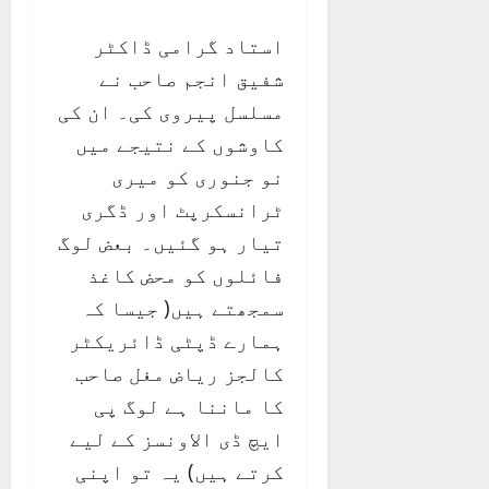
استاد گرامی ڈاکٹر
شفیق انجم صاحب نے
مسلسل پیروی کی۔ ان کی
کاوشوں کے نتیجے میں
نو جنوری کو میری
ٹرانسکرپٹ اور ڈگری
تیار ہو گئیں۔ بعض لوگ
فائلوں کو محض کاغذ
سمجھتے ہیں( جیسا کہ
ہمارے ڈپٹی ڈائریکٹر
کالجز ریاض مغل صاحب
کا ماننا ہے لوگ پی
ایچ ڈی الاونسز کے لیے
کرتے ہیں) یہ تو اپنی