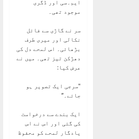
ایم۔سی اور ڈگری
موجود تھی۔
سر نے گاڑی سے فائل
نکالی اور میری طرف
بڑھائی۔ اس لمحے دل کی
دھڑکن تیز تھی۔ میں نے
عرض کیا:
"سرجی ایک تصویر ہو
جائے۔”
ایک بندے سے درخواست
کی گئی اور اس نے اس
یادگار لمحے کو محفوظ