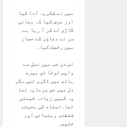
میں نے شکریہ ادا کیا
اور عرض کیا کہ بھائی
گاڑی لے کر آ رہا ہے۔
سر نے دعاؤں کے حصار
میں رخصت کیا۔
اس دن جب میں نمل سے
واپس لوٹا تو میرے
ہاتھ میں ڈگری تھی مگر
دل میں جو سرمایہ تھا
وہ کہیں زیادہ قیمتی
تھا۔استاد کی محبت،
شفقت، رہنمائی اور
خلوص۔