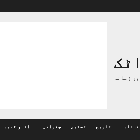
ٹک
ور زمانہ
فرنامہ
تاریخ
تحقیق
جغرافیہ
آثار قدیمہ