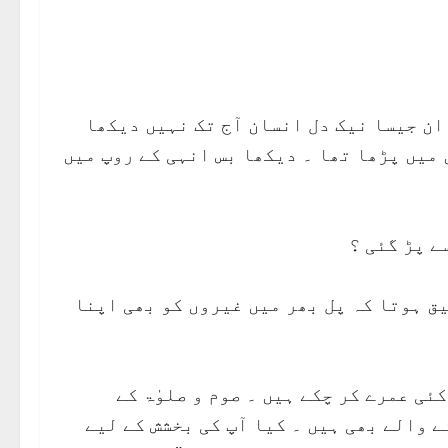
 ان جیسا نیک دل انسان آج تک نہیں دیکھا
 میں پڑھا تھا ۔ دیکھا بس انہی کے روپ میں
ے پڑ گئی ؟
یق ہوتا کہ پل بھر میں غیروں کو بھی اپنا
ئی عمرے کر چکے ہیں ۔ صوم و صلوٰۃ کے
ے والے بھی ہیں ۔ کیا آپ کی بخشش کے لیے