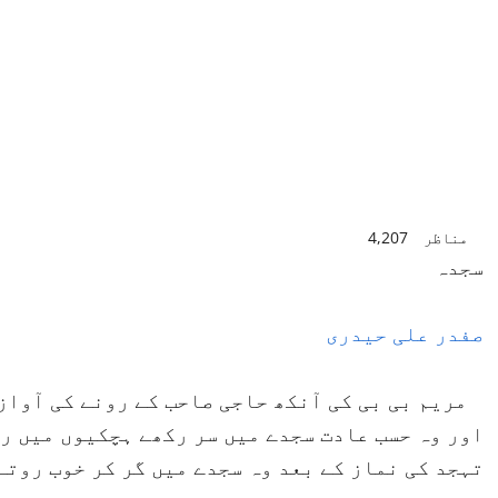
مناظر
4,207
سجدہ
صفدر علی حیدری
مریم بی بی کی آنکھ حاجی صاحب کے رونے کی آواز س
اور وہ حسب عادت سجدے میں سر رکھے ہچکیوں میں رو
تہجد کی نماز کے بعد وہ سجدے میں گر کر خوب روتے