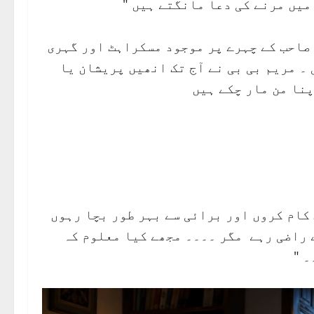
میں مرنے کی دعا مانگتے ہیں "
 صاحب کے چہرے پر موجود مسکراہٹ اور گہری
 ۔ مریم بی بی نے آج تک انھیں پریشان یا
پنا من مار چکے ہیں
 کام کروں اور برائی سے بہر طور بچا رہوں
ے راضی رہے مگر ۔۔۔۔ مجھے کیا معلوم کہ
۔ "