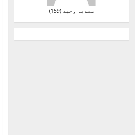
سعدیہ وحید
(
159
)