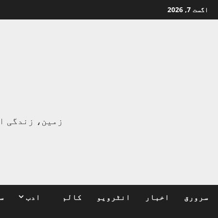
Ski
اگست 7, 2026
t
conten
ا
زمین، زندگی ا
سرورق
اخبار
انٹرویو
کالم
ادب
س