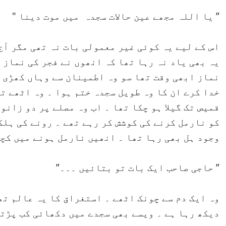
” یا اللہ مجھے عین حالات سجدہ میں موت دینا "
اس کے لیے یہ کوئی غیر معمولی بات نہ تھی مگر آج
یہ بھی یاد نہ رہا تھا کہ انھوں نے فجر کی نماز 
نماز ابھی وقت تھا سو وہ اطمینان سے وہاں کھڑی ی
خدا کرے ان کا وہ طویل سجدہ ختم ہوا ۔ وہ اٹھے ت
قمیص تک گیلا ہو چکا تھا ۔ اب وہ مصلے پر دو زان
کو نارمل کرنے کی کوشش کر رہے تھے ۔ رونے کی ہلک
وجود ہل بھی رہا تھا ۔ انھیں نارمل ہونے میں کچھ
” حاجی صاحب ایک بات تو بتائیں ۔۔۔”
وہ ایک دم سے چونک اٹھے ۔ استغراق کا یہ عالم تھا
دیکھ رہا ہے ۔ ویسے بھی سجدے میں دکھائی کب پڑتا