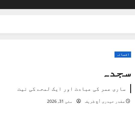
افسانہ
سجدہ
ساری عمر کی عبادت اور ایک لمحے کی نیت
صفدر حیدری اُچ شریف
مئی 31, 2026