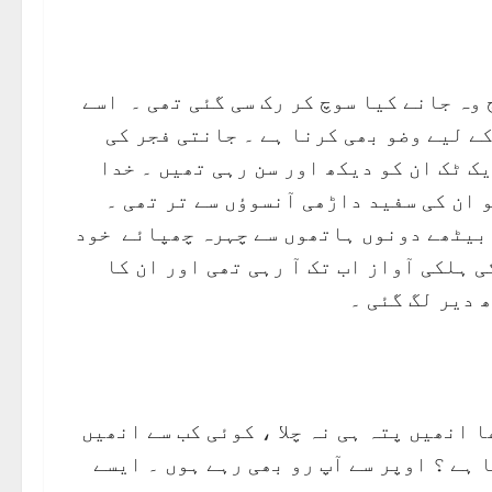
 وہ جانے کیا سوچ کر رک سی گئی تھی ۔ اسے
کے لیے وضو بھی کرنا ہے ۔ جانتی فجر کی
ک ٹک ان کو دیکھ اور سن رہی تھیں ۔ خدا
و ان کی سفید داڑھی آنسوؤں سے تر تھی ۔
و بیٹھے دونوں ہاتھوں سے چہرہ چھپائے خود
ی ہلکی آواز اب تک آ رہی تھی اور ان کا
 دیر لگ گئی ۔
 انھیں پتہ ہی نہ چلا ، کوئی کب سے انھیں
 ہے ؟ اوپر سے آپ رو بھی رہے ہوں ۔ ایسے