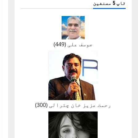
ٹاپ 5 مصنفین
جوسف علی
(
449
)
رحمت عزیز خان چترالی
(
300
)