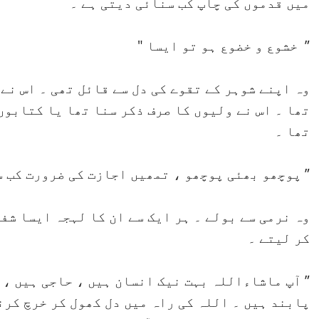
میں قدموں کی چاپ کب سنائی دیتی ہے ۔
” خشوع و خضوع ہو تو ایسا "
وہ اپنے شوہر کے تقوے کی دل سے قائل تھی ۔ اس نے
تھا ۔ اس نے ولیوں کا صرف ذکر سنا تھا یا کتابوں
تھا ۔
” پوچھو بھئی پوچھو ، تمھیں اجازت کی ضرورت کب س
وہ نرمی سے بولے ۔ ہر ایک سے ان کا لہجہ ایسا شف
کر لیتے ۔
” آپ ماشاءاللہ بہت نیک انسان ہیں ، حاجی ہیں ، ک
پابند ہیں ۔ اللہ کی راہ میں دل کھول کر خرچ کرن