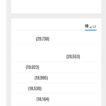
ٹاپ 10
ضلع اٹک کی وجہ تسمیہ
(29,730)
اَھلاً وَ سَھلاً مَرحَباً بِکُم یَا رَمَضَانَ
الکَرِیم
(20,553)
عدل و انصاف قُرآن کی رُو سے
(19,923)
بنی اسرائیل کی کہانی
(18,995)
فرعون کی کہانی ( Pharaoh )
(18,530)
ایک اور کتاب کی چوری
(18,164)