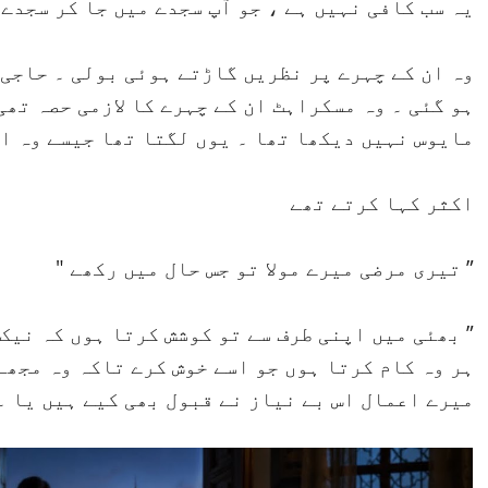
یہ سب کافی نہیں ہے ، جو آپ سجدے میں جا کر سجدے 
وہ ان کے چہرے پر نظریں گاڑتے ہوئی بولی ۔ حاجی
ہو گئی ۔ وہ مسکراہٹ ان کے چہرے کا لازمی حصہ تھی
مایوس نہیں دیکھا تھا ۔ یوں لگتا تھا جیسے وہ ا
اکثر کہا کرتے تھے
” تیری مرضی میرے مولا تو جس حال میں رکھے "
” بھئی میں اپنی طرف سے تو کوشش کرتا ہوں کہ نیک
ہر وہ کام کرتا ہوں جو اسے خوش کرے تاکہ وہ مجھ
میرے اعمال اس بے نیاز نے قبول بھی کیے ہیں یا ۔