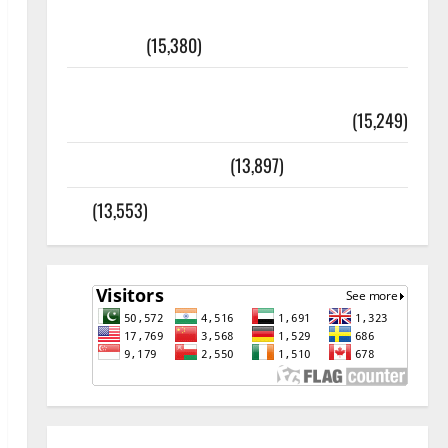
أھلًا و سہلًا اور مرحبا :معنی اور
ثقافتی و مذہبی تاریخ
(15,380)
معلومات مسجدِ نبوی و روضئہ رسول ﷺ
(15,249)
کالا چٹا پہاڑ
(13,897)
رئیس خانہ – کیمبل پور (اٹک)
(13,553)