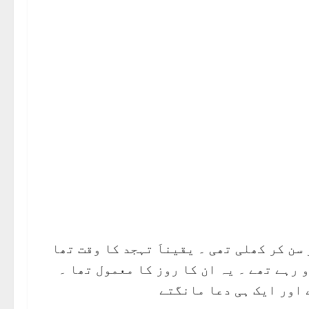
ن کر کھلی تھی ۔ یقیناَ تہجد کا وقت تھا
 رہے تھے ۔ یہ ان کا روز کا معمول تھا ۔
 اور ایک ہی دعا مانگتے